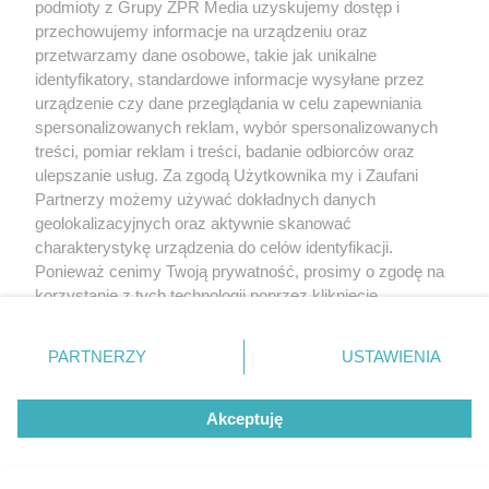
podmioty z Grupy ZPR Media uzyskujemy dostęp i
przechowujemy informacje na urządzeniu oraz
przetwarzamy dane osobowe, takie jak unikalne
identyfikatory, standardowe informacje wysyłane przez
urządzenie czy dane przeglądania w celu zapewniania
spersonalizowanych reklam, wybór spersonalizowanych
treści, pomiar reklam i treści, badanie odbiorców oraz
ulepszanie usług. Za zgodą Użytkownika my i Zaufani
Partnerzy możemy używać dokładnych danych
geolokalizacyjnych oraz aktywnie skanować
charakterystykę urządzenia do celów identyfikacji.
Ponieważ cenimy Twoją prywatność, prosimy o zgodę na
korzystanie z tych technologii poprzez kliknięcie
„Akceptuję”. Zgoda jest dobrowolna i zawsze możesz ją
zmienić/wycofać klikając przycisk ustawień prywatności
PARTNERZY
USTAWIENIA
znajdujący się w lewym dolnym rogu strony
. Niektóre
rodzaje przetwarzania danych nie wymagają zgody
Akceptuję
użytkownika, ale masz prawo sprzeciwić się takiemu
przetwarzaniu. Preferencje będą miały zastosowanie tylko
na tej witrynie.