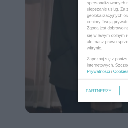
spersonalizowanych re
ulepszanie usług. Za
geolokalizacyjnych or
cenimy Twoją prywatno
Zgoda jest dobrowoln
się w lewym dolnym r
ale masz prawo sprzec
witrynie.
Zapoznaj się z poniż
internetowych. Szcze
Prywatności
i
Cookie
PARTNERZY