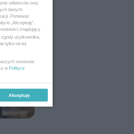
anie odbiorców oraz
nych danych
kacji. Ponieważ
ięcie „Akceptuję”.
ywatności znajdujący
ą zgody użytkownika,
 tylko na tej
 naszych serwisów
esz w
Polityce
Akceptuję