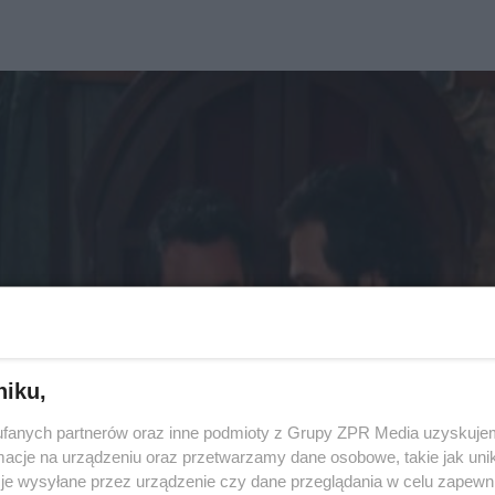
niku,
fanych partnerów oraz inne podmioty z Grupy ZPR Media uzyskujem
cje na urządzeniu oraz przetwarzamy dane osobowe, takie jak unika
je wysyłane przez urządzenie czy dane przeglądania w celu zapewn