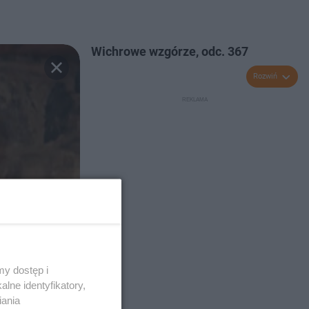
Wichrowe wzgórze, odc. 367
Rozwiń
y dostęp i
lne identyfikatory,
iania