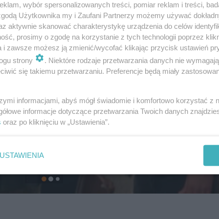
klam, wybór spersonalizowanych treści, pomiar reklam i treści, bad
 zgodą Użytkownika my i Zaufani Partnerzy możemy używać dokład
az aktywnie skanować charakterystykę urządzenia do celów identyfi
ść, prosimy o zgodę na korzystanie z tych technologii poprzez klikn
a i zawsze możesz ją zmienić/wycofać klikając przycisk ustawień pr
ogu strony
. Niektóre rodzaje przetwarzania danych nie wymagaj
iwić się takiemu przetwarzaniu. Preferencje będą miały zastosowanie
szymi informacjami, abyś mógł świadomie i komfortowo korzystać z
gółowe informacje dotyczące przetwarzania Twoich danych znajdzi
s
oraz po kliknięciu w „Ustawienia”.
USTAWIENIA