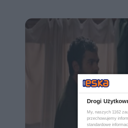
Drogi Użytkow
My, naszych 1162 zau
przechowujemy informa
standardowe informac