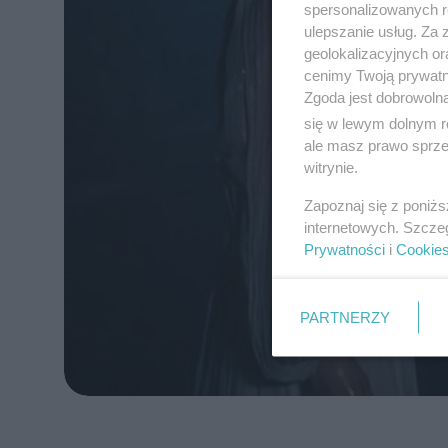
spersonalizowanych re
ulepszanie usług. Za
geolokalizacyjnych or
cenimy Twoją prywatno
Zgoda jest dobrowoln
się w lewym dolnym r
ale masz prawo sprzec
witrynie.
Zapoznaj się z poniż
internetowych. Szcze
Prywatności
i
Cookie
PARTNERZY