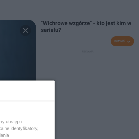
"Wichrowe wzgórze" - kto jest kim w
serialu?
Rozwiń
y dostęp i
lne identyfikatory,
iania