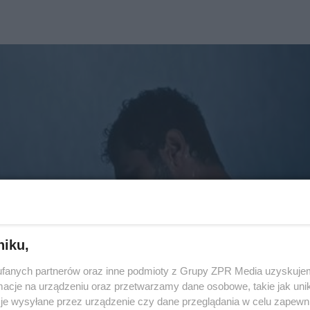
niku,
fanych partnerów oraz inne podmioty z Grupy ZPR Media uzyskujem
cje na urządzeniu oraz przetwarzamy dane osobowe, takie jak unika
je wysyłane przez urządzenie czy dane przeglądania w celu zapewn