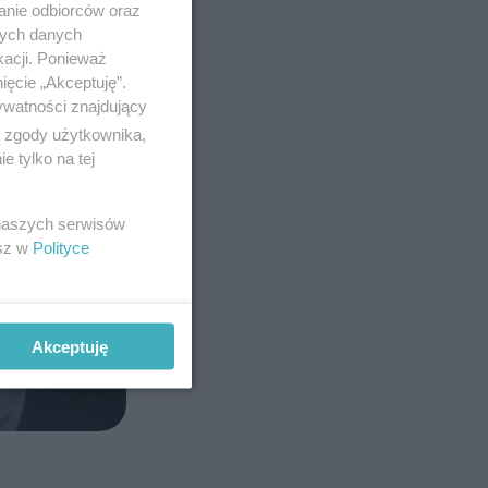
anie odbiorców oraz
nych danych
kacji. Ponieważ
ięcie „Akceptuję”.
ywatności znajdujący
ą zgody użytkownika,
 tylko na tej
 naszych serwisów
esz w
Polityce
Akceptuję