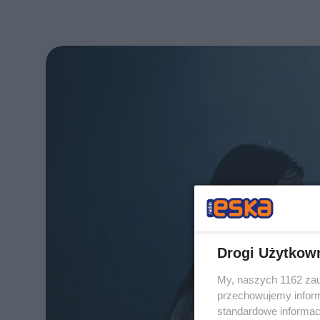
Drogi Użytkow
My, naszych 1162 zau
przechowujemy informa
standardowe informac