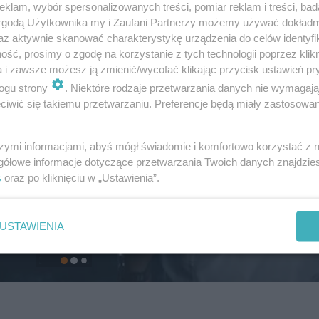
klam, wybór spersonalizowanych treści, pomiar reklam i treści, bad
 zgodą Użytkownika my i Zaufani Partnerzy możemy używać dokład
az aktywnie skanować charakterystykę urządzenia do celów identyfi
ść, prosimy o zgodę na korzystanie z tych technologii poprzez klikn
a i zawsze możesz ją zmienić/wycofać klikając przycisk ustawień pr
ogu strony
. Niektóre rodzaje przetwarzania danych nie wymagaj
iwić się takiemu przetwarzaniu. Preferencje będą miały zastosowanie
szymi informacjami, abyś mógł świadomie i komfortowo korzystać z
gółowe informacje dotyczące przetwarzania Twoich danych znajdzi
s
oraz po kliknięciu w „Ustawienia”.
USTAWIENIA