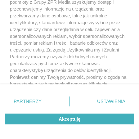
podmioty z Grupy ZPR Media uzyskujemy dostęp i
przechowujemy informacje na urządzeniu oraz
przetwarzamy dane osobowe, takie jak unikalne
identyfikatory, standardowe informacje wysyłane przez
urządzenie czy dane przeglądania w celu zapewniania
spersonalizowanych reklam, wybór spersonalizowanych
treści, pomiar reklam i treści, badanie odbiorców oraz
ulepszanie usług. Za zgodą Użytkownika my i Zaufani
Partnerzy możemy używać dokładnych danych
geolokalizacyjnych oraz aktywnie skanować
charakterystykę urządzenia do celów identyfikacji.
Ponieważ cenimy Twoją prywatność, prosimy o zgodę na
korzystanie z tych technologii poprzez kliknięcie
„Akceptuję”. Zgoda jest dobrowolna i zawsze możesz ją
zmienić/wycofać klikając przycisk ustawień prywatności
PARTNERZY
USTAWIENIA
znajdujący się w lewym dolnym rogu strony
. Niektóre
rodzaje przetwarzania danych nie wymagają zgody
Akceptuję
użytkownika, ale masz prawo sprzeciwić się takiemu
przetwarzaniu. Preferencje będą miały zastosowanie tylko
na tej witrynie.