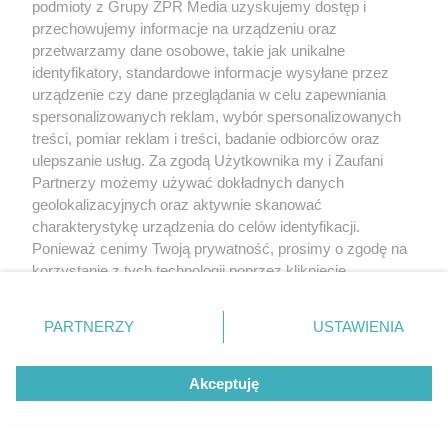
podmioty z Grupy ZPR Media uzyskujemy dostęp i
przechowujemy informacje na urządzeniu oraz
przetwarzamy dane osobowe, takie jak unikalne
identyfikatory, standardowe informacje wysyłane przez
urządzenie czy dane przeglądania w celu zapewniania
spersonalizowanych reklam, wybór spersonalizowanych
treści, pomiar reklam i treści, badanie odbiorców oraz
ulepszanie usług. Za zgodą Użytkownika my i Zaufani
Partnerzy możemy używać dokładnych danych
geolokalizacyjnych oraz aktywnie skanować
charakterystykę urządzenia do celów identyfikacji.
Ponieważ cenimy Twoją prywatność, prosimy o zgodę na
korzystanie z tych technologii poprzez kliknięcie
„Akceptuję”. Zgoda jest dobrowolna i zawsze możesz ją
zmienić/wycofać klikając przycisk ustawień prywatności
PARTNERZY
USTAWIENIA
znajdujący się w lewym dolnym rogu strony
. Niektóre
rodzaje przetwarzania danych nie wymagają zgody
Akceptuję
użytkownika, ale masz prawo sprzeciwić się takiemu
przetwarzaniu. Preferencje będą miały zastosowanie tylko
na tej witrynie.