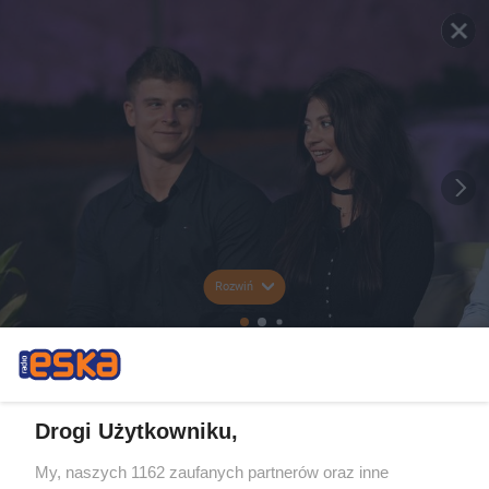
Rozwiń
Drogi Użytkowniku,
My, naszych 1162 zaufanych partnerów oraz inne