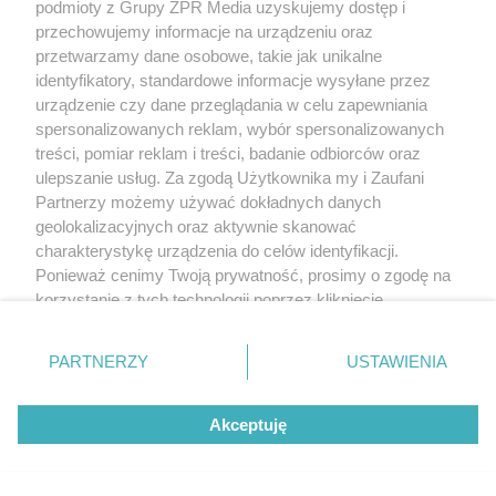
podmioty z Grupy ZPR Media uzyskujemy dostęp i
przechowujemy informacje na urządzeniu oraz
przetwarzamy dane osobowe, takie jak unikalne
identyfikatory, standardowe informacje wysyłane przez
urządzenie czy dane przeglądania w celu zapewniania
spersonalizowanych reklam, wybór spersonalizowanych
treści, pomiar reklam i treści, badanie odbiorców oraz
ulepszanie usług. Za zgodą Użytkownika my i Zaufani
Partnerzy możemy używać dokładnych danych
geolokalizacyjnych oraz aktywnie skanować
charakterystykę urządzenia do celów identyfikacji.
Ponieważ cenimy Twoją prywatność, prosimy o zgodę na
korzystanie z tych technologii poprzez kliknięcie
„Akceptuję”. Zgoda jest dobrowolna i zawsze możesz ją
zmienić/wycofać klikając przycisk ustawień prywatności
PARTNERZY
USTAWIENIA
znajdujący się w lewym dolnym rogu strony
. Niektóre
rodzaje przetwarzania danych nie wymagają zgody
Akceptuję
użytkownika, ale masz prawo sprzeciwić się takiemu
przetwarzaniu. Preferencje będą miały zastosowanie tylko
na tej witrynie.