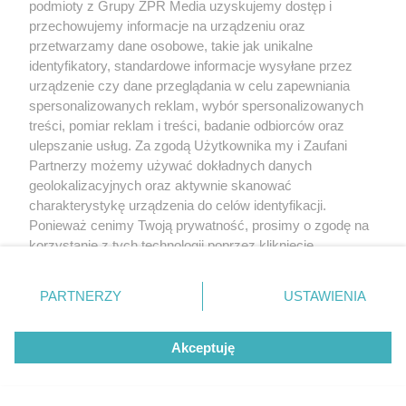
podmioty z Grupy ZPR Media uzyskujemy dostęp i
przechowujemy informacje na urządzeniu oraz
przetwarzamy dane osobowe, takie jak unikalne
identyfikatory, standardowe informacje wysyłane przez
urządzenie czy dane przeglądania w celu zapewniania
spersonalizowanych reklam, wybór spersonalizowanych
treści, pomiar reklam i treści, badanie odbiorców oraz
ulepszanie usług. Za zgodą Użytkownika my i Zaufani
Partnerzy możemy używać dokładnych danych
geolokalizacyjnych oraz aktywnie skanować
charakterystykę urządzenia do celów identyfikacji.
Ponieważ cenimy Twoją prywatność, prosimy o zgodę na
korzystanie z tych technologii poprzez kliknięcie
„Akceptuję”. Zgoda jest dobrowolna i zawsze możesz ją
zmienić/wycofać klikając przycisk ustawień prywatności
PARTNERZY
USTAWIENIA
znajdujący się w lewym dolnym rogu strony
. Niektóre
rodzaje przetwarzania danych nie wymagają zgody
Akceptuję
użytkownika, ale masz prawo sprzeciwić się takiemu
przetwarzaniu. Preferencje będą miały zastosowanie tylko
na tej witrynie.