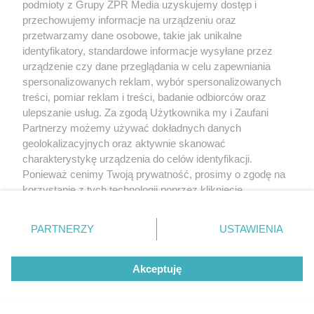
podmioty z Grupy ZPR Media uzyskujemy dostęp i
przechowujemy informacje na urządzeniu oraz
przetwarzamy dane osobowe, takie jak unikalne
identyfikatory, standardowe informacje wysyłane przez
urządzenie czy dane przeglądania w celu zapewniania
spersonalizowanych reklam, wybór spersonalizowanych
treści, pomiar reklam i treści, badanie odbiorców oraz
ulepszanie usług. Za zgodą Użytkownika my i Zaufani
Partnerzy możemy używać dokładnych danych
geolokalizacyjnych oraz aktywnie skanować
charakterystykę urządzenia do celów identyfikacji.
Ponieważ cenimy Twoją prywatność, prosimy o zgodę na
korzystanie z tych technologii poprzez kliknięcie
„Akceptuję”. Zgoda jest dobrowolna i zawsze możesz ją
zmienić/wycofać klikając przycisk ustawień prywatności
PARTNERZY
USTAWIENIA
znajdujący się w lewym dolnym rogu strony
. Niektóre
rodzaje przetwarzania danych nie wymagają zgody
Akceptuję
użytkownika, ale masz prawo sprzeciwić się takiemu
przetwarzaniu. Preferencje będą miały zastosowanie tylko
na tej witrynie.