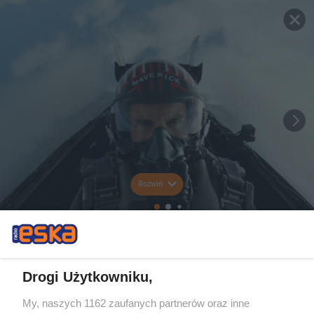
Rozwiń
Drogi Użytkowniku,
My, naszych 1162 zaufanych partnerów oraz inne