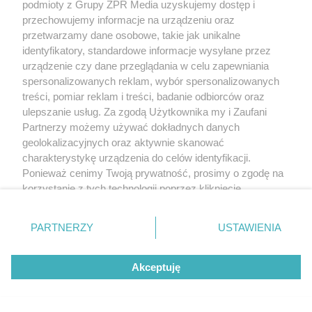
podmioty z Grupy ZPR Media uzyskujemy dostęp i
przechowujemy informacje na urządzeniu oraz
przetwarzamy dane osobowe, takie jak unikalne
identyfikatory, standardowe informacje wysyłane przez
urządzenie czy dane przeglądania w celu zapewniania
spersonalizowanych reklam, wybór spersonalizowanych
treści, pomiar reklam i treści, badanie odbiorców oraz
ulepszanie usług. Za zgodą Użytkownika my i Zaufani
Partnerzy możemy używać dokładnych danych
geolokalizacyjnych oraz aktywnie skanować
charakterystykę urządzenia do celów identyfikacji.
Ponieważ cenimy Twoją prywatność, prosimy o zgodę na
korzystanie z tych technologii poprzez kliknięcie
„Akceptuję”. Zgoda jest dobrowolna i zawsze możesz ją
zmienić/wycofać klikając przycisk ustawień prywatności
PARTNERZY
USTAWIENIA
znajdujący się w lewym dolnym rogu strony
. Niektóre
rodzaje przetwarzania danych nie wymagają zgody
Akceptuję
użytkownika, ale masz prawo sprzeciwić się takiemu
przetwarzaniu. Preferencje będą miały zastosowanie tylko
na tej witrynie.