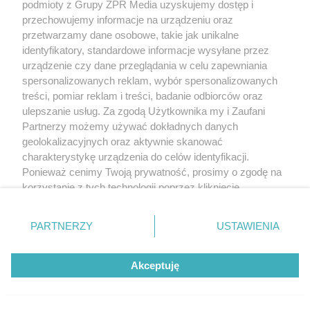
podmioty z Grupy ZPR Media uzyskujemy dostęp i
przechowujemy informacje na urządzeniu oraz
przetwarzamy dane osobowe, takie jak unikalne
identyfikatory, standardowe informacje wysyłane przez
urządzenie czy dane przeglądania w celu zapewniania
spersonalizowanych reklam, wybór spersonalizowanych
treści, pomiar reklam i treści, badanie odbiorców oraz
ulepszanie usług. Za zgodą Użytkownika my i Zaufani
Partnerzy możemy używać dokładnych danych
geolokalizacyjnych oraz aktywnie skanować
charakterystykę urządzenia do celów identyfikacji.
Ponieważ cenimy Twoją prywatność, prosimy o zgodę na
korzystanie z tych technologii poprzez kliknięcie
„Akceptuję”. Zgoda jest dobrowolna i zawsze możesz ją
zmienić/wycofać klikając przycisk ustawień prywatności
PARTNERZY
USTAWIENIA
znajdujący się w lewym dolnym rogu strony
. Niektóre
rodzaje przetwarzania danych nie wymagają zgody
Akceptuję
użytkownika, ale masz prawo sprzeciwić się takiemu
przetwarzaniu. Preferencje będą miały zastosowanie tylko
na tej witrynie.