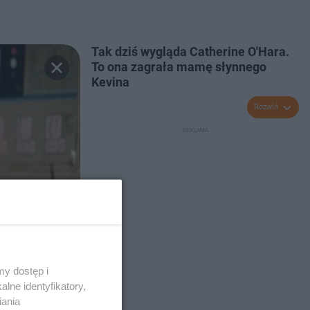
Tak dziś wygląda Catherine O'Hara.
To ona zagrała mamę słynnego
Kevina
Rozwiń
y dostęp i
lne identyfikatory,
iania