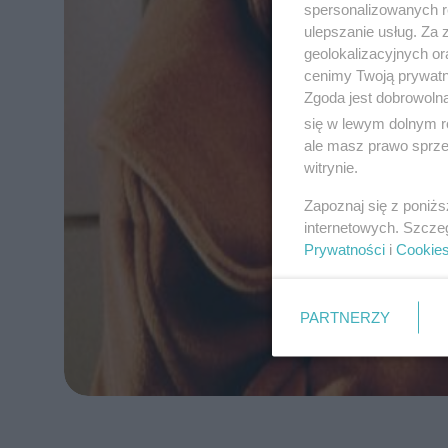
spersonalizowanych re
ulepszanie usług. Za
geolokalizacyjnych or
cenimy Twoją prywatno
Zgoda jest dobrowoln
się w lewym dolnym r
ale masz prawo sprzec
witrynie.
Zapoznaj się z poniż
internetowych. Szcze
Prywatności
i
Cookie
PARTNERZY