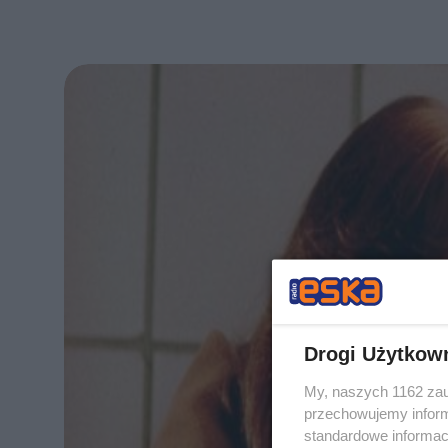
Drogi Użytkow
My, naszych 1162 zau
przechowujemy informa
standardowe informac