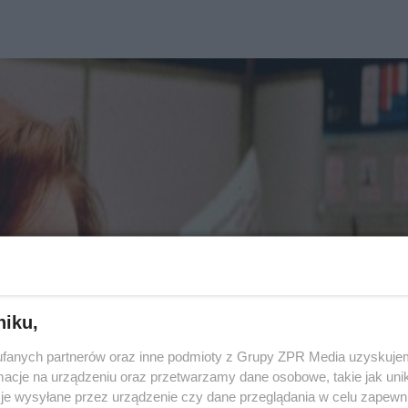
niku,
fanych partnerów oraz inne podmioty z Grupy ZPR Media uzyskujem
cje na urządzeniu oraz przetwarzamy dane osobowe, takie jak unika
je wysyłane przez urządzenie czy dane przeglądania w celu zapewn