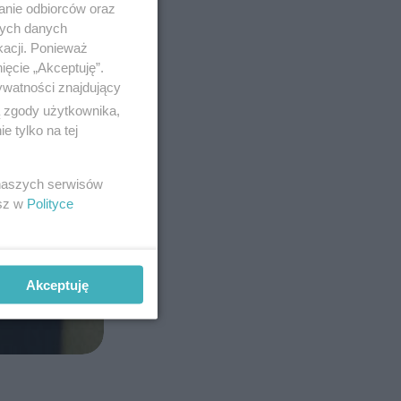
anie odbiorców oraz
nych danych
kacji. Ponieważ
ięcie „Akceptuję”.
ywatności znajdujący
ą zgody użytkownika,
 tylko na tej
 naszych serwisów
esz w
Polityce
Akceptuję