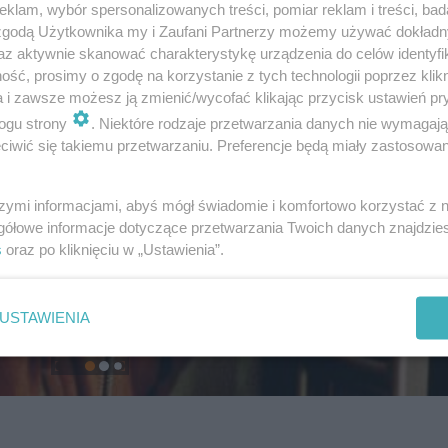
klam, wybór spersonalizowanych treści, pomiar reklam i treści, bad
 zgodą Użytkownika my i Zaufani Partnerzy możemy używać dokład
az aktywnie skanować charakterystykę urządzenia do celów identyfi
ść, prosimy o zgodę na korzystanie z tych technologii poprzez klikn
a i zawsze możesz ją zmienić/wycofać klikając przycisk ustawień pr
ogu strony
. Niektóre rodzaje przetwarzania danych nie wymagaj
iwić się takiemu przetwarzaniu. Preferencje będą miały zastosowanie
szymi informacjami, abyś mógł świadomie i komfortowo korzystać z
gółowe informacje dotyczące przetwarzania Twoich danych znajdzi
s
oraz po kliknięciu w „Ustawienia”.
USTAWIENIA