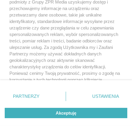
podmioty z Grupy ZPR Media uzyskujemy dostęp i
przechowujemy informacje na urządzeniu oraz
przetwarzamy dane osobowe, takie jak unikalne
identyfikatory, standardowe informacje wysyłane przez
urządzenie czy dane przeglądania w celu zapewniania
spersonalizowanych reklam, wybór spersonalizowanych
treści, pomiar reklam i treści, badanie odbiorców oraz
ulepszanie usług. Za zgodą Użytkownika my i Zaufani
Partnerzy możemy używać dokładnych danych
geolokalizacyjnych oraz aktywnie skanować
charakterystykę urządzenia do celów identyfikacji.
Ponieważ cenimy Twoją prywatność, prosimy o zgodę na
korzystanie z tych technologii poprzez kliknięcie
„Akceptuję”. Zgoda jest dobrowolna i zawsze możesz ją
zmienić/wycofać klikając przycisk ustawień prywatności
PARTNERZY
USTAWIENIA
znajdujący się w lewym dolnym rogu strony
. Niektóre
rodzaje przetwarzania danych nie wymagają zgody
Akceptuję
użytkownika, ale masz prawo sprzeciwić się takiemu
przetwarzaniu. Preferencje będą miały zastosowanie tylko
na tej witrynie.