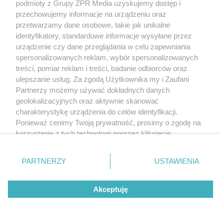
podmioty z Grupy ZPR Media uzyskujemy dostęp i
przechowujemy informacje na urządzeniu oraz
przetwarzamy dane osobowe, takie jak unikalne
identyfikatory, standardowe informacje wysyłane przez
urządzenie czy dane przeglądania w celu zapewniania
spersonalizowanych reklam, wybór spersonalizowanych
treści, pomiar reklam i treści, badanie odbiorców oraz
ulepszanie usług. Za zgodą Użytkownika my i Zaufani
Partnerzy możemy używać dokładnych danych
geolokalizacyjnych oraz aktywnie skanować
charakterystykę urządzenia do celów identyfikacji.
Ponieważ cenimy Twoją prywatność, prosimy o zgodę na
korzystanie z tych technologii poprzez kliknięcie
„Akceptuję”. Zgoda jest dobrowolna i zawsze możesz ją
zmienić/wycofać klikając przycisk ustawień prywatności
PARTNERZY
USTAWIENIA
znajdujący się w lewym dolnym rogu strony
. Niektóre
rodzaje przetwarzania danych nie wymagają zgody
Akceptuję
użytkownika, ale masz prawo sprzeciwić się takiemu
przetwarzaniu. Preferencje będą miały zastosowanie tylko
na tej witrynie.