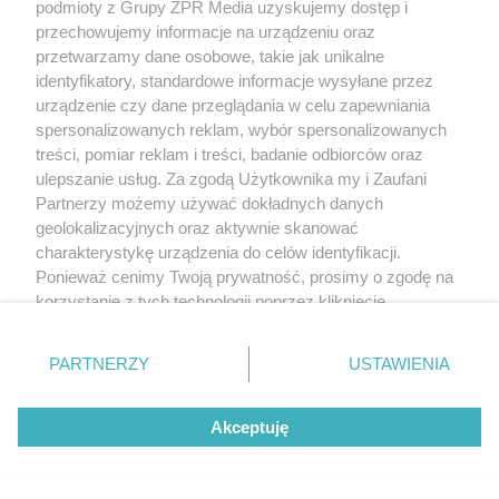
podmioty z Grupy ZPR Media uzyskujemy dostęp i
przechowujemy informacje na urządzeniu oraz
przetwarzamy dane osobowe, takie jak unikalne
identyfikatory, standardowe informacje wysyłane przez
urządzenie czy dane przeglądania w celu zapewniania
spersonalizowanych reklam, wybór spersonalizowanych
treści, pomiar reklam i treści, badanie odbiorców oraz
ulepszanie usług. Za zgodą Użytkownika my i Zaufani
Partnerzy możemy używać dokładnych danych
geolokalizacyjnych oraz aktywnie skanować
charakterystykę urządzenia do celów identyfikacji.
Ponieważ cenimy Twoją prywatność, prosimy o zgodę na
korzystanie z tych technologii poprzez kliknięcie
„Akceptuję”. Zgoda jest dobrowolna i zawsze możesz ją
zmienić/wycofać klikając przycisk ustawień prywatności
PARTNERZY
USTAWIENIA
znajdujący się w lewym dolnym rogu strony
. Niektóre
rodzaje przetwarzania danych nie wymagają zgody
Akceptuję
użytkownika, ale masz prawo sprzeciwić się takiemu
przetwarzaniu. Preferencje będą miały zastosowanie tylko
na tej witrynie.