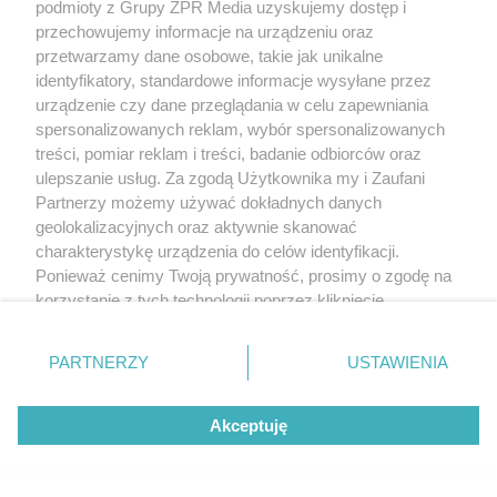
podmioty z Grupy ZPR Media uzyskujemy dostęp i
przechowujemy informacje na urządzeniu oraz
przetwarzamy dane osobowe, takie jak unikalne
identyfikatory, standardowe informacje wysyłane przez
urządzenie czy dane przeglądania w celu zapewniania
spersonalizowanych reklam, wybór spersonalizowanych
treści, pomiar reklam i treści, badanie odbiorców oraz
ulepszanie usług. Za zgodą Użytkownika my i Zaufani
Partnerzy możemy używać dokładnych danych
geolokalizacyjnych oraz aktywnie skanować
charakterystykę urządzenia do celów identyfikacji.
Ponieważ cenimy Twoją prywatność, prosimy o zgodę na
korzystanie z tych technologii poprzez kliknięcie
„Akceptuję”. Zgoda jest dobrowolna i zawsze możesz ją
zmienić/wycofać klikając przycisk ustawień prywatności
PARTNERZY
USTAWIENIA
znajdujący się w lewym dolnym rogu strony
. Niektóre
rodzaje przetwarzania danych nie wymagają zgody
Akceptuję
użytkownika, ale masz prawo sprzeciwić się takiemu
przetwarzaniu. Preferencje będą miały zastosowanie tylko
na tej witrynie.