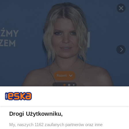
Rozwiń
Drogi Użytkowniku,
My, naszych 1162 zaufanych partnerów oraz inne