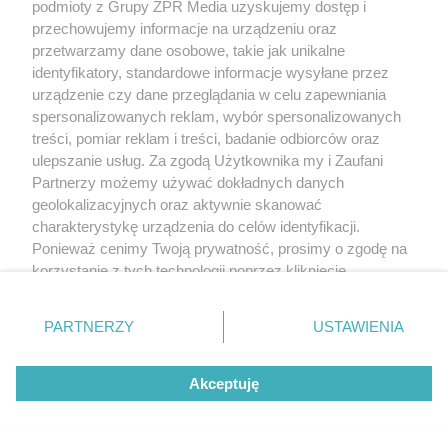
podmioty z Grupy ZPR Media uzyskujemy dostęp i
przechowujemy informacje na urządzeniu oraz
przetwarzamy dane osobowe, takie jak unikalne
identyfikatory, standardowe informacje wysyłane przez
urządzenie czy dane przeglądania w celu zapewniania
spersonalizowanych reklam, wybór spersonalizowanych
treści, pomiar reklam i treści, badanie odbiorców oraz
ulepszanie usług. Za zgodą Użytkownika my i Zaufani
Partnerzy możemy używać dokładnych danych
geolokalizacyjnych oraz aktywnie skanować
charakterystykę urządzenia do celów identyfikacji.
Ponieważ cenimy Twoją prywatność, prosimy o zgodę na
korzystanie z tych technologii poprzez kliknięcie
„Akceptuję”. Zgoda jest dobrowolna i zawsze możesz ją
zmienić/wycofać klikając przycisk ustawień prywatności
PARTNERZY
USTAWIENIA
znajdujący się w lewym dolnym rogu strony
. Niektóre
rodzaje przetwarzania danych nie wymagają zgody
Akceptuję
użytkownika, ale masz prawo sprzeciwić się takiemu
przetwarzaniu. Preferencje będą miały zastosowanie tylko
na tej witrynie.