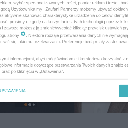
klam, wybór spersonalizowanych treści, pomiar reklam i treści, bad
 zgodą Użytkownika my i Zaufani Partnerzy możemy używać dokład
az aktywnie skanować charakterystykę urządzenia do celów identyfi
ść, prosimy o zgodę na korzystanie z tych technologii poprzez klikn
a i zawsze możesz ją zmienić/wycofać klikając przycisk ustawień pr
ogu strony
. Niektóre rodzaje przetwarzania danych nie wymagaj
iwić się takiemu przetwarzaniu. Preferencje będą miały zastosowanie
szymi informacjami, abyś mógł świadomie i komfortowo korzystać z
gółowe informacje dotyczące przetwarzania Twoich danych znajdzi
s
oraz po kliknięciu w „Ustawienia”.
USTAWIENIA