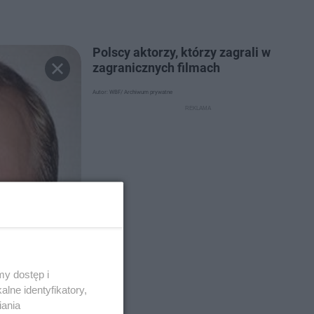
Polscy aktorzy, którzy zagrali w
zagranicznych filmach
Autor: WBF/ Archiwum prywatne
y dostęp i
lne identyfikatory,
iania