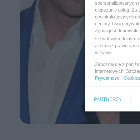
spersonalizowanych re
ulepszanie usług. Za
geolokalizacyjnych or
cenimy Twoją prywatno
Zgoda jest dobrowoln
się w lewym dolnym r
ale masz prawo sprzec
witrynie.
Zapoznaj się z poniż
internetowych. Szcze
Prywatności
i
Cookie
PARTNERZY