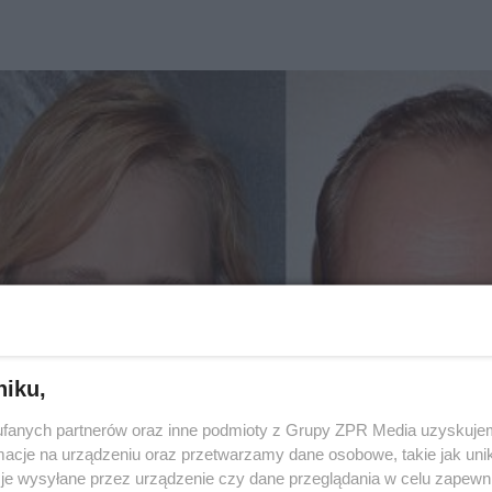
niku,
fanych partnerów oraz inne podmioty z Grupy ZPR Media uzyskujem
cje na urządzeniu oraz przetwarzamy dane osobowe, takie jak unika
je wysyłane przez urządzenie czy dane przeglądania w celu zapewn