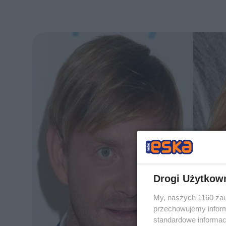
Drogi Użytkow
My, naszych 1160 zau
przechowujemy informa
standardowe informac