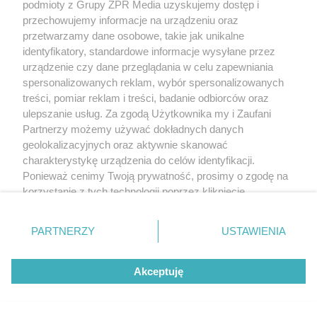
podmioty z Grupy ZPR Media uzyskujemy dostęp i
przechowujemy informacje na urządzeniu oraz
przetwarzamy dane osobowe, takie jak unikalne
identyfikatory, standardowe informacje wysyłane przez
urządzenie czy dane przeglądania w celu zapewniania
spersonalizowanych reklam, wybór spersonalizowanych
treści, pomiar reklam i treści, badanie odbiorców oraz
ulepszanie usług. Za zgodą Użytkownika my i Zaufani
Partnerzy możemy używać dokładnych danych
geolokalizacyjnych oraz aktywnie skanować
charakterystykę urządzenia do celów identyfikacji.
Ponieważ cenimy Twoją prywatność, prosimy o zgodę na
korzystanie z tych technologii poprzez kliknięcie
„Akceptuję”. Zgoda jest dobrowolna i zawsze możesz ją
zmienić/wycofać klikając przycisk ustawień prywatności
PARTNERZY
USTAWIENIA
znajdujący się w lewym dolnym rogu strony
. Niektóre
rodzaje przetwarzania danych nie wymagają zgody
Akceptuję
użytkownika, ale masz prawo sprzeciwić się takiemu
przetwarzaniu. Preferencje będą miały zastosowanie tylko
na tej witrynie.