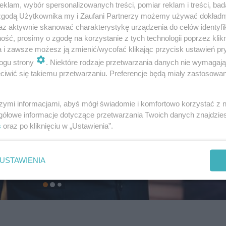
klam, wybór spersonalizowanych treści, pomiar reklam i treści, bad
 zgodą Użytkownika my i Zaufani Partnerzy możemy używać dokład
az aktywnie skanować charakterystykę urządzenia do celów identyfi
ść, prosimy o zgodę na korzystanie z tych technologii poprzez klikn
a i zawsze możesz ją zmienić/wycofać klikając przycisk ustawień pr
ogu strony
. Niektóre rodzaje przetwarzania danych nie wymagaj
iwić się takiemu przetwarzaniu. Preferencje będą miały zastosowanie
szymi informacjami, abyś mógł świadomie i komfortowo korzystać z
gółowe informacje dotyczące przetwarzania Twoich danych znajdzi
s
oraz po kliknięciu w „Ustawienia”.
USTAWIENIA