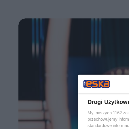
Drogi Użytkow
My, naszych 1162 zau
przechowujemy informa
standardowe informac