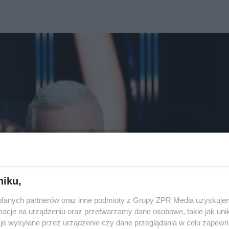
niku,
fanych partnerów oraz inne podmioty z Grupy ZPR Media uzyskujem
cje na urządzeniu oraz przetwarzamy dane osobowe, takie jak unika
je wysyłane przez urządzenie czy dane przeglądania w celu zapewn