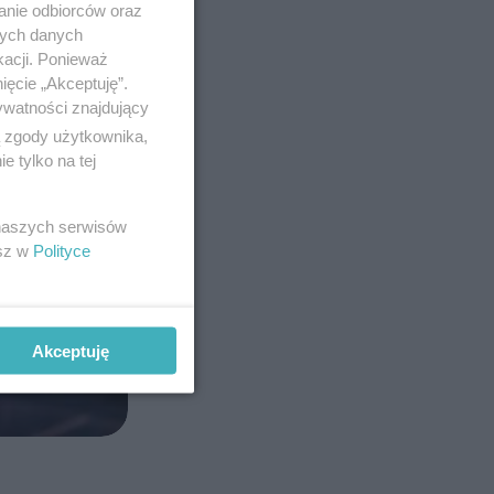
anie odbiorców oraz
nych danych
kacji. Ponieważ
ięcie „Akceptuję”.
ywatności znajdujący
ą zgody użytkownika,
 tylko na tej
 naszych serwisów
esz w
Polityce
Akceptuję