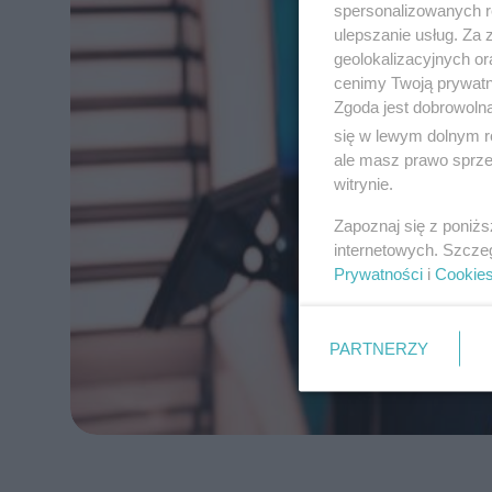
spersonalizowanych re
ulepszanie usług. Za
geolokalizacyjnych or
cenimy Twoją prywatno
Zgoda jest dobrowoln
się w lewym dolnym r
ale masz prawo sprzec
witrynie.
Zapoznaj się z poniż
internetowych. Szcze
Prywatności
i
Cookie
PARTNERZY