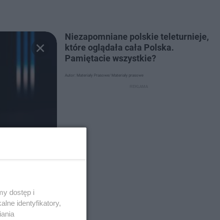
Niezapomniane polskie teleturnieje,
które oglądała cała Polska.
Pamiętacie wszystkie?
Autor: Materiały Prasowe/ Materiały prasowe
y dostęp i
lne identyfikatory,
iania