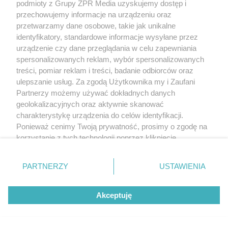
podmioty z Grupy ZPR Media uzyskujemy dostęp i
przechowujemy informacje na urządzeniu oraz
przetwarzamy dane osobowe, takie jak unikalne
identyfikatory, standardowe informacje wysyłane przez
urządzenie czy dane przeglądania w celu zapewniania
spersonalizowanych reklam, wybór spersonalizowanych
treści, pomiar reklam i treści, badanie odbiorców oraz
ulepszanie usług. Za zgodą Użytkownika my i Zaufani
Partnerzy możemy używać dokładnych danych
geolokalizacyjnych oraz aktywnie skanować
charakterystykę urządzenia do celów identyfikacji.
Ponieważ cenimy Twoją prywatność, prosimy o zgodę na
korzystanie z tych technologii poprzez kliknięcie
„Akceptuję”. Zgoda jest dobrowolna i zawsze możesz ją
zmienić/wycofać klikając przycisk ustawień prywatności
PARTNERZY
USTAWIENIA
znajdujący się w lewym dolnym rogu strony
. Niektóre
rodzaje przetwarzania danych nie wymagają zgody
Akceptuję
użytkownika, ale masz prawo sprzeciwić się takiemu
przetwarzaniu. Preferencje będą miały zastosowanie tylko
na tej witrynie.