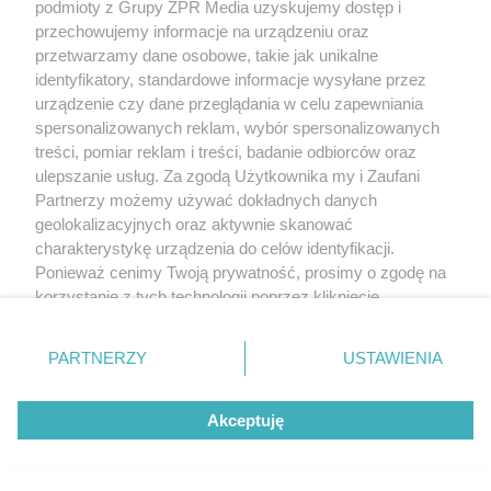
podmioty z Grupy ZPR Media uzyskujemy dostęp i
przechowujemy informacje na urządzeniu oraz
przetwarzamy dane osobowe, takie jak unikalne
identyfikatory, standardowe informacje wysyłane przez
urządzenie czy dane przeglądania w celu zapewniania
spersonalizowanych reklam, wybór spersonalizowanych
treści, pomiar reklam i treści, badanie odbiorców oraz
ulepszanie usług. Za zgodą Użytkownika my i Zaufani
Partnerzy możemy używać dokładnych danych
geolokalizacyjnych oraz aktywnie skanować
charakterystykę urządzenia do celów identyfikacji.
Ponieważ cenimy Twoją prywatność, prosimy o zgodę na
korzystanie z tych technologii poprzez kliknięcie
„Akceptuję”. Zgoda jest dobrowolna i zawsze możesz ją
zmienić/wycofać klikając przycisk ustawień prywatności
PARTNERZY
USTAWIENIA
znajdujący się w lewym dolnym rogu strony
. Niektóre
rodzaje przetwarzania danych nie wymagają zgody
Akceptuję
użytkownika, ale masz prawo sprzeciwić się takiemu
przetwarzaniu. Preferencje będą miały zastosowanie tylko
na tej witrynie.