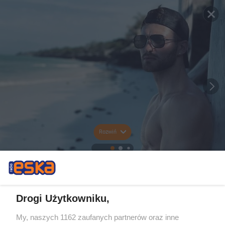
Rozwiń
Drogi Użytkowniku,
My, naszych 1162 zaufanych partnerów oraz inne