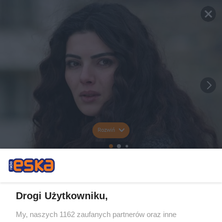
Rozwiń
Drogi Użytkowniku,
My, naszych 1162 zaufanych partnerów oraz inne