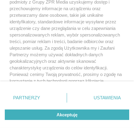
podmioty z Grupy ZPR Media uzyskujemy dostęp i
przechowujemy informacje na urządzeniu oraz
przetwarzamy dane osobowe, takie jak unikalne
identyfikatory, standardowe informacje wysyłane przez
urządzenie czy dane przeglądania w celu zapewniania
spersonalizowanych reklam, wybór spersonalizowanych
treści, pomiar reklam i treści, badanie odbiorców oraz
ulepszanie usług. Za zgodą Użytkownika my i Zaufani
Partnerzy możemy używać dokładnych danych
geolokalizacyjnych oraz aktywnie skanować
charakterystykę urządzenia do celów identyfikacji.
Ponieważ cenimy Twoją prywatność, prosimy o zgodę na
korzystanie z tych technologii poprzez kliknięcie
„Akceptuję”. Zgoda jest dobrowolna i zawsze możesz ją
zmienić/wycofać klikając przycisk ustawień prywatności
PARTNERZY
USTAWIENIA
znajdujący się w lewym dolnym rogu strony
. Niektóre
rodzaje przetwarzania danych nie wymagają zgody
Akceptuję
użytkownika, ale masz prawo sprzeciwić się takiemu
przetwarzaniu. Preferencje będą miały zastosowanie tylko
na tej witrynie.