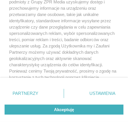
podmioty z Grupy ZPR Media uzyskujemy dostęp i
przechowujemy informacje na urządzeniu oraz
przetwarzamy dane osobowe, takie jak unikalne
identyfikatory, standardowe informacje wysyłane przez
urządzenie czy dane przeglądania w celu zapewniania
spersonalizowanych reklam, wybór spersonalizowanych
treści, pomiar reklam i treści, badanie odbiorców oraz
ulepszanie usług. Za zgodą Użytkownika my i Zaufani
Partnerzy możemy używać dokładnych danych
geolokalizacyjnych oraz aktywnie skanować
charakterystykę urządzenia do celów identyfikacji.
Ponieważ cenimy Twoją prywatność, prosimy o zgodę na
korzystanie z tych technologii poprzez kliknięcie
„Akceptuję”. Zgoda jest dobrowolna i zawsze możesz ją
zmienić/wycofać klikając przycisk ustawień prywatności
PARTNERZY
USTAWIENIA
znajdujący się w lewym dolnym rogu strony
. Niektóre
rodzaje przetwarzania danych nie wymagają zgody
Akceptuję
użytkownika, ale masz prawo sprzeciwić się takiemu
przetwarzaniu. Preferencje będą miały zastosowanie tylko
na tej witrynie.