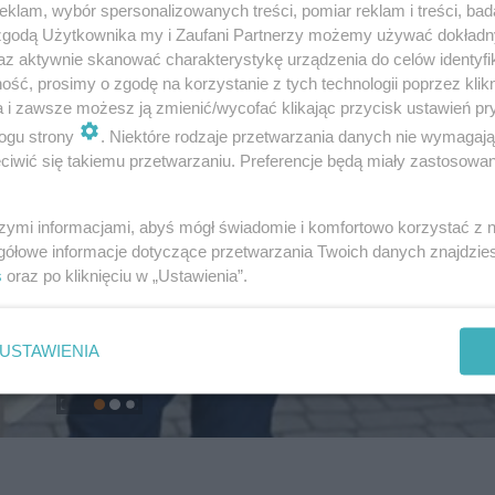
klam, wybór spersonalizowanych treści, pomiar reklam i treści, bad
 zgodą Użytkownika my i Zaufani Partnerzy możemy używać dokład
az aktywnie skanować charakterystykę urządzenia do celów identyfi
ść, prosimy o zgodę na korzystanie z tych technologii poprzez klikn
a i zawsze możesz ją zmienić/wycofać klikając przycisk ustawień pr
ogu strony
. Niektóre rodzaje przetwarzania danych nie wymagaj
iwić się takiemu przetwarzaniu. Preferencje będą miały zastosowanie
szymi informacjami, abyś mógł świadomie i komfortowo korzystać z
gółowe informacje dotyczące przetwarzania Twoich danych znajdzi
s
oraz po kliknięciu w „Ustawienia”.
USTAWIENIA