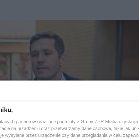
niku,
fanych partnerów oraz inne podmioty z Grupy ZPR Media uzyskujem
cje na urządzeniu oraz przetwarzamy dane osobowe, takie jak unika
je wysyłane przez urządzenie czy dane przeglądania w celu zapewn