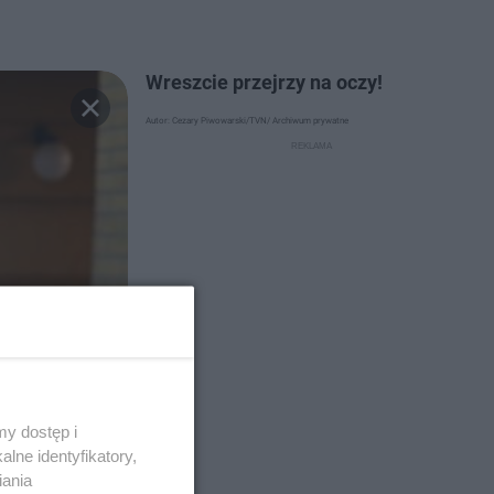
Wreszcie przejrzy na oczy!
Autor: Cezary Piwowarski/TVN/ Archiwum prywatne
y dostęp i
lne identyfikatory,
iania