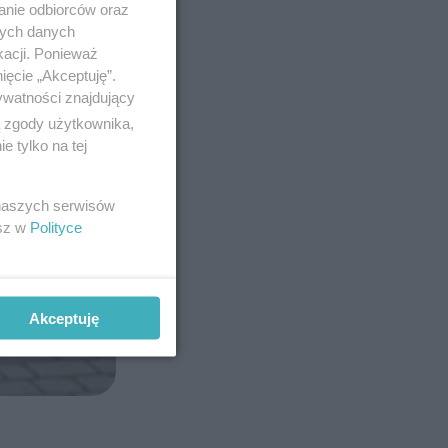
anie odbiorców oraz
nych danych
kacji. Ponieważ
ięcie „Akceptuję”.
ywatności znajdujący
ą zgody użytkownika,
 tylko na tej
 naszych serwisów
esz w
Polityce
Akceptuję