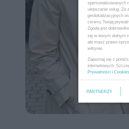
spersonalizowanych re
ulepszanie usług. Za
geolokalizacyjnych or
cenimy Twoją prywatno
Zgoda jest dobrowoln
się w lewym dolnym r
ale masz prawo sprzec
witrynie.
Zapoznaj się z poniż
internetowych. Szcze
Prywatności
i
Cookie
PARTNERZY