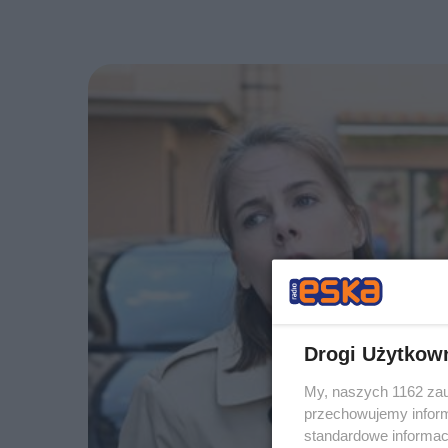
Drogi Użytkow
My, naszych 1162 zau
przechowujemy informa
standardowe informac