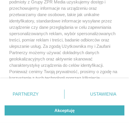
podmioty z Grupy ZPR Media uzyskujemy dostęp i
przechowujemy informacje na urządzeniu oraz
przetwarzamy dane osobowe, takie jak unikalne
identyfikatory, standardowe informacje wysyłane przez
urządzenie czy dane przeglądania w celu zapewniania
spersonalizowanych reklam, wybór spersonalizowanych
treści, pomiar reklam i treści, badanie odbiorców oraz
ulepszanie usług. Za zgodą Użytkownika my i Zaufani
Partnerzy możemy używać dokładnych danych
geolokalizacyjnych oraz aktywnie skanować
charakterystykę urządzenia do celów identyfikacji.
Ponieważ cenimy Twoją prywatność, prosimy o zgodę na
korzystanie z tych technologii poprzez kliknięcie
„Akceptuję”. Zgoda jest dobrowolna i zawsze możesz ją
zmienić/wycofać klikając przycisk ustawień prywatności
PARTNERZY
USTAWIENIA
znajdujący się w lewym dolnym rogu strony
. Niektóre
rodzaje przetwarzania danych nie wymagają zgody
Akceptuję
użytkownika, ale masz prawo sprzeciwić się takiemu
przetwarzaniu. Preferencje będą miały zastosowanie tylko
na tej witrynie.