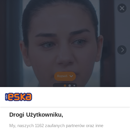
Rozwiń
Drogi Użytkowniku,
My, naszych 1162 zaufanych partnerów oraz inne