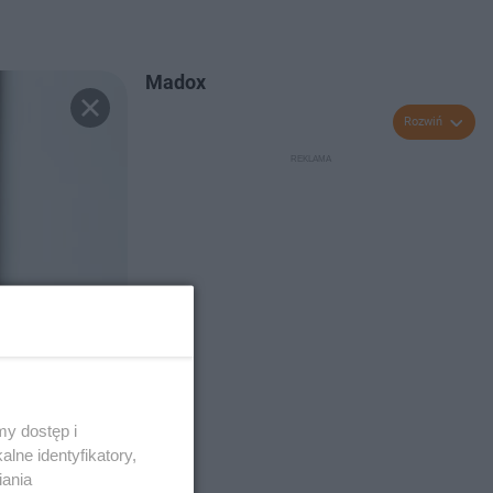
Madox
Rozwiń
y dostęp i
lne identyfikatory,
iania