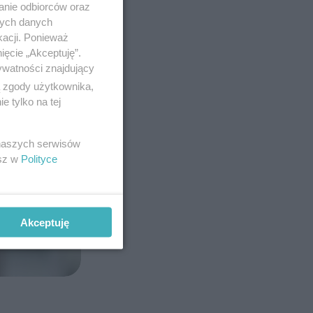
anie odbiorców oraz
nych danych
kacji. Ponieważ
ięcie „Akceptuję”.
ywatności znajdujący
ą zgody użytkownika,
 tylko na tej
 naszych serwisów
esz w
Polityce
Akceptuję