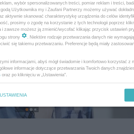
klam, wybór spersonalizowanych treści, pomiar reklam i treści, bad
 zgodą Użytkownika my i Zaufani Partnerzy możemy używać dokład
az aktywnie skanować charakterystykę urządzenia do celów identyfi
ść, prosimy o zgodę na korzystanie z tych technologii poprzez klikn
a i zawsze możesz ją zmienić/wycofać klikając przycisk ustawień pr
ogu strony
. Niektóre rodzaje przetwarzania danych nie wymagaj
iwić się takiemu przetwarzaniu. Preferencje będą miały zastosowanie
szymi informacjami, abyś mógł świadomie i komfortowo korzystać z
gółowe informacje dotyczące przetwarzania Twoich danych znajdzi
s
oraz po kliknięciu w „Ustawienia”.
USTAWIENIA