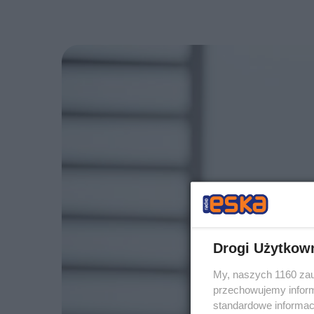
Drogi Użytkow
My, naszych 1160 zau
przechowujemy informa
standardowe informac