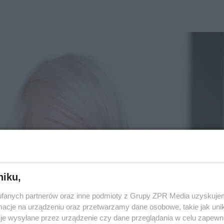
niku,
fanych partnerów oraz inne podmioty z Grupy ZPR Media uzyskujem
cje na urządzeniu oraz przetwarzamy dane osobowe, takie jak unika
je wysyłane przez urządzenie czy dane przeglądania w celu zapewn