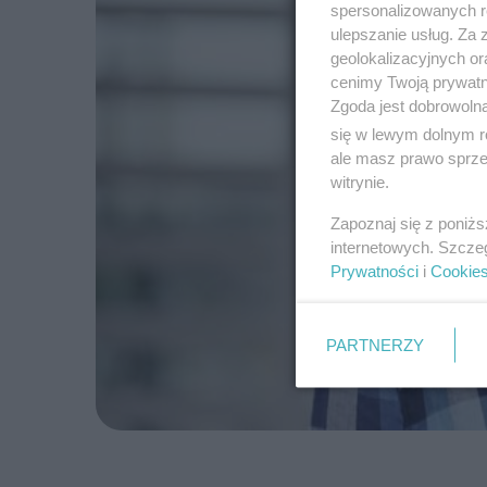
spersonalizowanych re
ulepszanie usług. Za
geolokalizacyjnych or
cenimy Twoją prywatno
Zgoda jest dobrowoln
się w lewym dolnym r
ale masz prawo sprzec
witrynie.
Zapoznaj się z poniż
internetowych. Szcze
Prywatności
i
Cookie
PARTNERZY