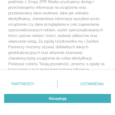
podmioty z Grupy ZPR Media uzyskujemy dostęp i
przechowujemy informacje na urządzeniu oraz
przetwarzamy dane osobowe, takie jak unikalne
identyfikatory, standardowe informacje wysyłane przez
urządzenie czy dane przeglądania w celu zapewniania
spersonalizowanych reklam, wybór spersonalizowanych
treści, pomiar reklam i treści, badanie odbiorców oraz
ulepszanie usług. Za zgodą Użytkownika my i Zaufani
Partnerzy możemy używać dokładnych danych
geolokalizacyjnych oraz aktywnie skanować
charakterystykę urządzenia do celów identyfikacji.
Ponieważ cenimy Twoją prywatność, prosimy o zgodę na
korzystanie z tych technologii poprzez kliknięcie
„Akceptuję”. Zgoda jest dobrowolna i zawsze możesz ją
zmienić/wycofać klikając przycisk ustawień prywatności
PARTNERZY
USTAWIENIA
znajdujący się w lewym dolnym rogu strony
. Niektóre
rodzaje przetwarzania danych nie wymagają zgody
Akceptuję
użytkownika, ale masz prawo sprzeciwić się takiemu
przetwarzaniu. Preferencje będą miały zastosowanie tylko
na tej witrynie.