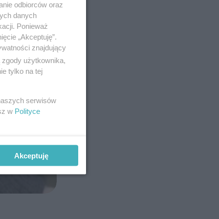
anie odbiorców oraz
nych danych
kacji. Ponieważ
ięcie „Akceptuję”.
ywatności znajdujący
ą zgody użytkownika,
 tylko na tej
 naszych serwisów
esz w
Polityce
Akceptuję