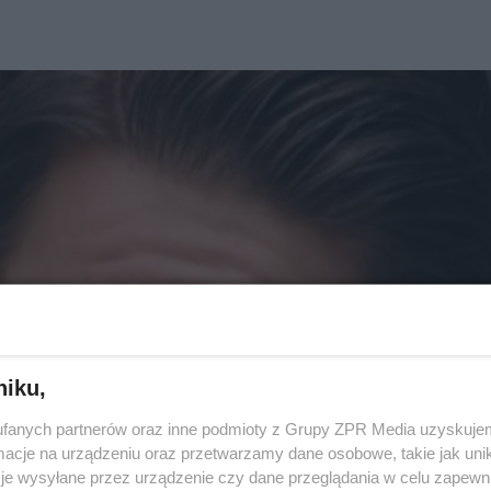
niku,
fanych partnerów oraz inne podmioty z Grupy ZPR Media uzyskujem
cje na urządzeniu oraz przetwarzamy dane osobowe, takie jak unika
je wysyłane przez urządzenie czy dane przeglądania w celu zapewn