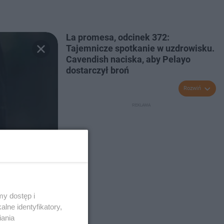
La promesa, odcinek 372:
Tajemnicze spotkanie w uzdrowisku.
Cavendish naciska, aby Pelayo
dostarczył broń
Rozwiń
y dostęp i
lne identyfikatory,
iania