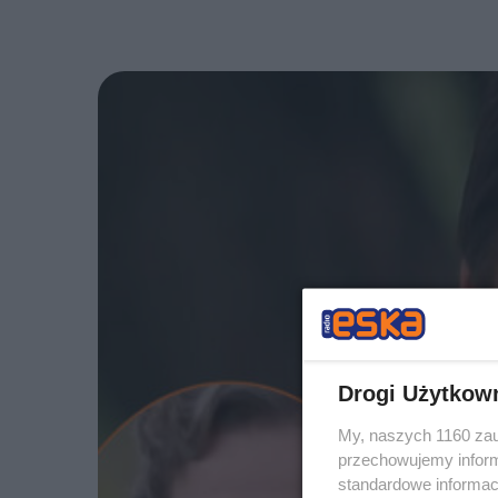
Drogi Użytkow
My, naszych 1160 zau
przechowujemy informa
standardowe informac