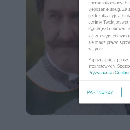
spersonalizowanych re
ulepszanie usług. Za
geolokalizacyjnych or
cenimy Twoją prywatno
Zgoda jest dobrowoln
się w lewym dolnym r
ale masz prawo sprzec
witrynie.
Zapoznaj się z poniż
internetowych. Szcze
Prywatności
i
Cookie
PARTNERZY