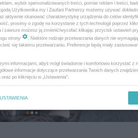
klam, wybór spersonalizowanych treści, pomiar reklam i treści, bad
 zgodą Użytkownika my i Zaufani Partnerzy możemy używać dokład
az aktywnie skanować charakterystykę urządzenia do celów identyfi
ść, prosimy o zgodę na korzystanie z tych technologii poprzez klikn
a i zawsze możesz ją zmienić/wycofać klikając przycisk ustawień pr
ogu strony
. Niektóre rodzaje przetwarzania danych nie wymagaj
iwić się takiemu przetwarzaniu. Preferencje będą miały zastosowanie
szymi informacjami, abyś mógł świadomie i komfortowo korzystać z
gółowe informacje dotyczące przetwarzania Twoich danych znajdzi
s
oraz po kliknięciu w „Ustawienia”.
USTAWIENIA