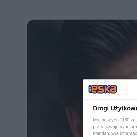
Drogi Użytkow
My, naszych 1160 zau
przechowujemy informa
standardowe informac