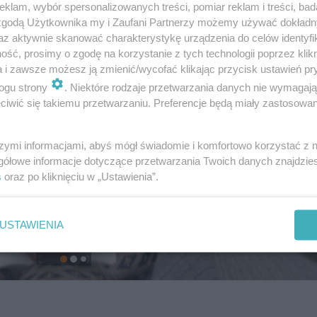
klam, wybór spersonalizowanych treści, pomiar reklam i treści, bad
 zgodą Użytkownika my i Zaufani Partnerzy możemy używać dokład
az aktywnie skanować charakterystykę urządzenia do celów identyfi
ść, prosimy o zgodę na korzystanie z tych technologii poprzez klikn
a i zawsze możesz ją zmienić/wycofać klikając przycisk ustawień pr
ogu strony
. Niektóre rodzaje przetwarzania danych nie wymagaj
iwić się takiemu przetwarzaniu. Preferencje będą miały zastosowanie
szymi informacjami, abyś mógł świadomie i komfortowo korzystać z
gółowe informacje dotyczące przetwarzania Twoich danych znajdzi
s
oraz po kliknięciu w „Ustawienia”.
USTAWIENIA