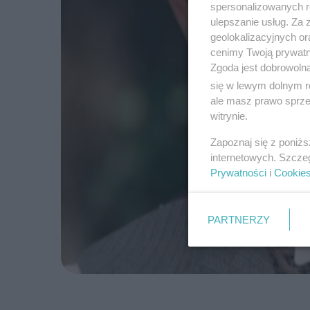
spersonalizowanych re
ulepszanie usług. Za
geolokalizacyjnych or
cenimy Twoją prywatno
Zgoda jest dobrowoln
się w lewym dolnym r
ale masz prawo sprzec
witrynie.
Zapoznaj się z poniż
internetowych. Szcze
Prywatności
i
Cookie
PARTNERZY