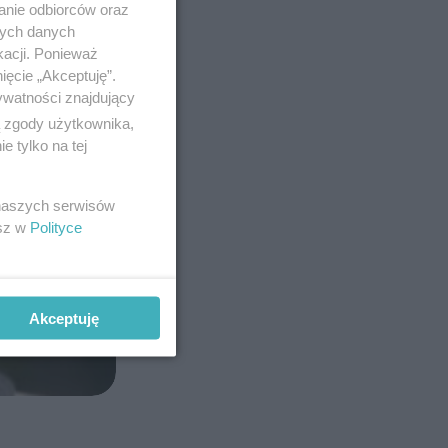
anie odbiorców oraz
nych danych
kacji. Ponieważ
ięcie „Akceptuję”.
ywatności znajdujący
ą zgody użytkownika,
 tylko na tej
 naszych serwisów
esz w
Polityce
Akceptuję