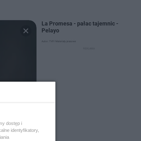
La Promesa - pałac tajemnic -
Pelayo
Autor: TVP/ Materiały prasowe
y dostęp i
lne identyfikatory,
iania