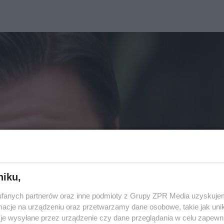
niku,
fanych partnerów oraz inne podmioty z Grupy ZPR Media uzyskujem
cje na urządzeniu oraz przetwarzamy dane osobowe, takie jak unika
je wysyłane przez urządzenie czy dane przeglądania w celu zapewn