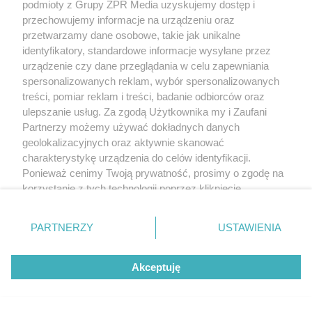
podmioty z Grupy ZPR Media uzyskujemy dostęp i
przechowujemy informacje na urządzeniu oraz
przetwarzamy dane osobowe, takie jak unikalne
identyfikatory, standardowe informacje wysyłane przez
urządzenie czy dane przeglądania w celu zapewniania
spersonalizowanych reklam, wybór spersonalizowanych
treści, pomiar reklam i treści, badanie odbiorców oraz
ulepszanie usług. Za zgodą Użytkownika my i Zaufani
Partnerzy możemy używać dokładnych danych
geolokalizacyjnych oraz aktywnie skanować
charakterystykę urządzenia do celów identyfikacji.
Ponieważ cenimy Twoją prywatność, prosimy o zgodę na
korzystanie z tych technologii poprzez kliknięcie
„Akceptuję”. Zgoda jest dobrowolna i zawsze możesz ją
zmienić/wycofać klikając przycisk ustawień prywatności
PARTNERZY
USTAWIENIA
znajdujący się w lewym dolnym rogu strony
. Niektóre
rodzaje przetwarzania danych nie wymagają zgody
Akceptuję
użytkownika, ale masz prawo sprzeciwić się takiemu
przetwarzaniu. Preferencje będą miały zastosowanie tylko
na tej witrynie.