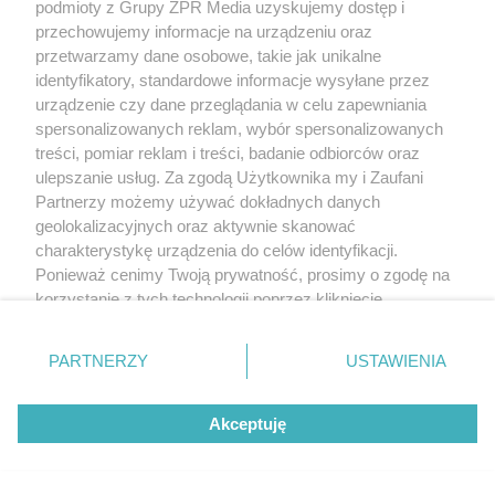
podmioty z Grupy ZPR Media uzyskujemy dostęp i
przechowujemy informacje na urządzeniu oraz
przetwarzamy dane osobowe, takie jak unikalne
identyfikatory, standardowe informacje wysyłane przez
urządzenie czy dane przeglądania w celu zapewniania
spersonalizowanych reklam, wybór spersonalizowanych
treści, pomiar reklam i treści, badanie odbiorców oraz
ulepszanie usług. Za zgodą Użytkownika my i Zaufani
Partnerzy możemy używać dokładnych danych
geolokalizacyjnych oraz aktywnie skanować
charakterystykę urządzenia do celów identyfikacji.
Ponieważ cenimy Twoją prywatność, prosimy o zgodę na
korzystanie z tych technologii poprzez kliknięcie
„Akceptuję”. Zgoda jest dobrowolna i zawsze możesz ją
zmienić/wycofać klikając przycisk ustawień prywatności
PARTNERZY
USTAWIENIA
znajdujący się w lewym dolnym rogu strony
. Niektóre
rodzaje przetwarzania danych nie wymagają zgody
Akceptuję
użytkownika, ale masz prawo sprzeciwić się takiemu
przetwarzaniu. Preferencje będą miały zastosowanie tylko
na tej witrynie.