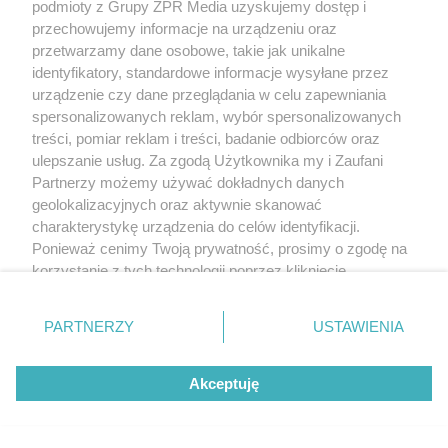
podmioty z Grupy ZPR Media uzyskujemy dostęp i
przechowujemy informacje na urządzeniu oraz
przetwarzamy dane osobowe, takie jak unikalne
identyfikatory, standardowe informacje wysyłane przez
urządzenie czy dane przeglądania w celu zapewniania
spersonalizowanych reklam, wybór spersonalizowanych
treści, pomiar reklam i treści, badanie odbiorców oraz
ulepszanie usług. Za zgodą Użytkownika my i Zaufani
Partnerzy możemy używać dokładnych danych
geolokalizacyjnych oraz aktywnie skanować
charakterystykę urządzenia do celów identyfikacji.
Ponieważ cenimy Twoją prywatność, prosimy o zgodę na
korzystanie z tych technologii poprzez kliknięcie
„Akceptuję”. Zgoda jest dobrowolna i zawsze możesz ją
zmienić/wycofać klikając przycisk ustawień prywatności
PARTNERZY
USTAWIENIA
znajdujący się w lewym dolnym rogu strony
. Niektóre
rodzaje przetwarzania danych nie wymagają zgody
Akceptuję
użytkownika, ale masz prawo sprzeciwić się takiemu
przetwarzaniu. Preferencje będą miały zastosowanie tylko
na tej witrynie.