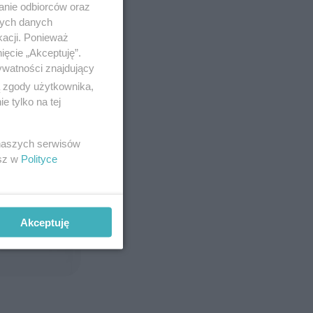
anie odbiorców oraz
nych danych
kacji. Ponieważ
ięcie „Akceptuję”.
ywatności znajdujący
ą zgody użytkownika,
 tylko na tej
 naszych serwisów
esz w
Polityce
Akceptuję