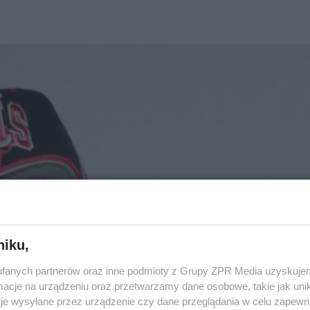
niku,
fanych partnerów oraz inne podmioty z Grupy ZPR Media uzyskujem
cje na urządzeniu oraz przetwarzamy dane osobowe, takie jak unika
je wysyłane przez urządzenie czy dane przeglądania w celu zapewn