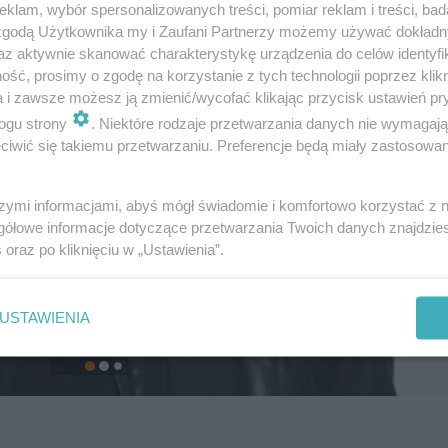
klam, wybór spersonalizowanych treści, pomiar reklam i treści, bad
 zgodą Użytkownika my i Zaufani Partnerzy możemy używać dokład
az aktywnie skanować charakterystykę urządzenia do celów identyfi
ść, prosimy o zgodę na korzystanie z tych technologii poprzez klikn
a i zawsze możesz ją zmienić/wycofać klikając przycisk ustawień pr
ogu strony
. Niektóre rodzaje przetwarzania danych nie wymagaj
iwić się takiemu przetwarzaniu. Preferencje będą miały zastosowanie
szymi informacjami, abyś mógł świadomie i komfortowo korzystać z
gółowe informacje dotyczące przetwarzania Twoich danych znajdzi
s
oraz po kliknięciu w „Ustawienia”.
USTAWIENIA