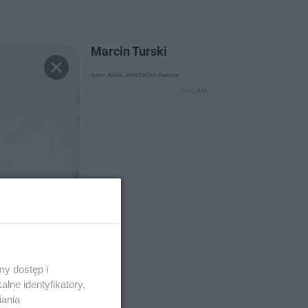
Marcin Turski
Autor: ADAM JANKOWSKI/ Reporter
y dostęp i
lne identyfikatory,
iania