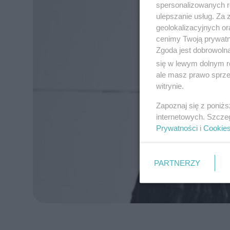
spersonalizowanych re
ulepszanie usług. Za
geolokalizacyjnych or
cenimy Twoją prywatno
Zgoda jest dobrowoln
się w lewym dolnym r
ale masz prawo sprzec
witrynie.
Zapoznaj się z poniż
internetowych. Szcze
Prywatności
i
Cookie
PARTNERZY