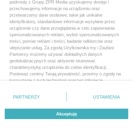
podmioty z Grupy ZPR Media uzyskujemy dostęp i
przechowujemy informacje na urządzeniu oraz
przetwarzamy dane osobowe, takie jak unikalne
identyfikatory, standardowe informacje wysyłane przez
urządzenie czy dane przeglądania w celu zapewniania
spersonalizowanych reklam, wybór spersonalizowanych
treści, pomiar reklam i treści, badanie odbiorców oraz
ulepszanie usług. Za zgodą Użytkownika my i Zaufani
Partnerzy możemy używać dokładnych danych
geolokalizacyjnych oraz aktywnie skanować
charakterystykę urządzenia do celów identyfikacji.
Ponieważ cenimy Twoją prywatność, prosimy o zgodę na
korzystanie z tych technologii poprzez kliknięcie
„Akceptuję”. Zgoda jest dobrowolna i zawsze możesz ją
zmienić/wycofać klikając przycisk ustawień prywatności
PARTNERZY
USTAWIENIA
znajdujący się w lewym dolnym rogu strony
. Niektóre
rodzaje przetwarzania danych nie wymagają zgody
Akceptuję
użytkownika, ale masz prawo sprzeciwić się takiemu
przetwarzaniu. Preferencje będą miały zastosowanie tylko
na tej witrynie.