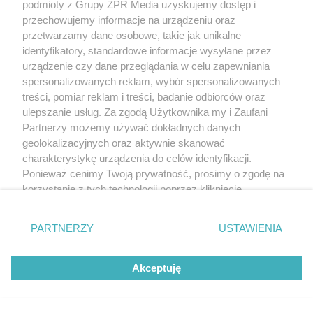
podmioty z Grupy ZPR Media uzyskujemy dostęp i
przechowujemy informacje na urządzeniu oraz
przetwarzamy dane osobowe, takie jak unikalne
identyfikatory, standardowe informacje wysyłane przez
urządzenie czy dane przeglądania w celu zapewniania
spersonalizowanych reklam, wybór spersonalizowanych
treści, pomiar reklam i treści, badanie odbiorców oraz
ulepszanie usług. Za zgodą Użytkownika my i Zaufani
Partnerzy możemy używać dokładnych danych
geolokalizacyjnych oraz aktywnie skanować
charakterystykę urządzenia do celów identyfikacji.
Ponieważ cenimy Twoją prywatność, prosimy o zgodę na
korzystanie z tych technologii poprzez kliknięcie
„Akceptuję”. Zgoda jest dobrowolna i zawsze możesz ją
zmienić/wycofać klikając przycisk ustawień prywatności
PARTNERZY
USTAWIENIA
znajdujący się w lewym dolnym rogu strony
. Niektóre
rodzaje przetwarzania danych nie wymagają zgody
Akceptuję
użytkownika, ale masz prawo sprzeciwić się takiemu
przetwarzaniu. Preferencje będą miały zastosowanie tylko
na tej witrynie.