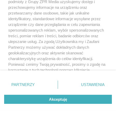
podmioty z Grupy ZPR Media uzyskujemy dostęp i
przechowujemy informacje na urządzeniu oraz
przetwarzamy dane osobowe, takie jak unikalne
identyfikatory, standardowe informacje wysyłane przez
urządzenie czy dane przeglądania w celu zapewniania
spersonalizowanych reklam, wybór spersonalizowanych
treści, pomiar reklam i treści, badanie odbiorców oraz
ulepszanie usług. Za zgodą Użytkownika my i Zaufani
Partnerzy możemy używać dokładnych danych
geolokalizacyjnych oraz aktywnie skanować
charakterystykę urządzenia do celów identyfikacji.
Ponieważ cenimy Twoją prywatność, prosimy o zgodę na
korzystanie z tych technologii poprzez kliknięcie
„Akceptuję”. Zgoda jest dobrowolna i zawsze możesz ją
zmienić/wycofać klikając przycisk ustawień prywatności
PARTNERZY
USTAWIENIA
znajdujący się w lewym dolnym rogu strony
. Niektóre
rodzaje przetwarzania danych nie wymagają zgody
Akceptuję
użytkownika, ale masz prawo sprzeciwić się takiemu
przetwarzaniu. Preferencje będą miały zastosowanie tylko
na tej witrynie.