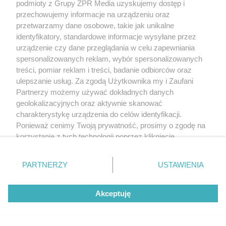
podmioty z Grupy ZPR Media uzyskujemy dostęp i
przechowujemy informacje na urządzeniu oraz
przetwarzamy dane osobowe, takie jak unikalne
identyfikatory, standardowe informacje wysyłane przez
urządzenie czy dane przeglądania w celu zapewniania
spersonalizowanych reklam, wybór spersonalizowanych
treści, pomiar reklam i treści, badanie odbiorców oraz
ulepszanie usług. Za zgodą Użytkownika my i Zaufani
Partnerzy możemy używać dokładnych danych
geolokalizacyjnych oraz aktywnie skanować
charakterystykę urządzenia do celów identyfikacji.
Ponieważ cenimy Twoją prywatność, prosimy o zgodę na
korzystanie z tych technologii poprzez kliknięcie
„Akceptuję”. Zgoda jest dobrowolna i zawsze możesz ją
zmienić/wycofać klikając przycisk ustawień prywatności
PARTNERZY
USTAWIENIA
znajdujący się w lewym dolnym rogu strony
. Niektóre
rodzaje przetwarzania danych nie wymagają zgody
Akceptuję
użytkownika, ale masz prawo sprzeciwić się takiemu
przetwarzaniu. Preferencje będą miały zastosowanie tylko
na tej witrynie.