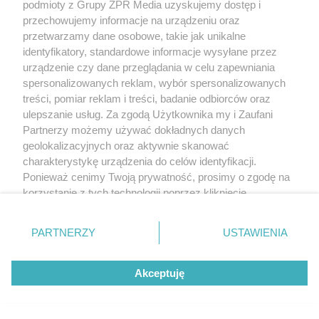
podmioty z Grupy ZPR Media uzyskujemy dostęp i
przechowujemy informacje na urządzeniu oraz
przetwarzamy dane osobowe, takie jak unikalne
identyfikatory, standardowe informacje wysyłane przez
urządzenie czy dane przeglądania w celu zapewniania
spersonalizowanych reklam, wybór spersonalizowanych
treści, pomiar reklam i treści, badanie odbiorców oraz
ulepszanie usług. Za zgodą Użytkownika my i Zaufani
Partnerzy możemy używać dokładnych danych
geolokalizacyjnych oraz aktywnie skanować
charakterystykę urządzenia do celów identyfikacji.
Ponieważ cenimy Twoją prywatność, prosimy o zgodę na
korzystanie z tych technologii poprzez kliknięcie
„Akceptuję”. Zgoda jest dobrowolna i zawsze możesz ją
zmienić/wycofać klikając przycisk ustawień prywatności
PARTNERZY
USTAWIENIA
znajdujący się w lewym dolnym rogu strony
. Niektóre
rodzaje przetwarzania danych nie wymagają zgody
Akceptuję
użytkownika, ale masz prawo sprzeciwić się takiemu
przetwarzaniu. Preferencje będą miały zastosowanie tylko
na tej witrynie.