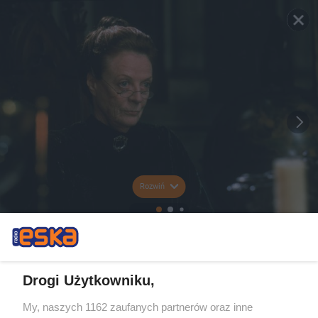
Rozwiń
Drogi Użytkowniku,
My, naszych 1162 zaufanych partnerów oraz inne