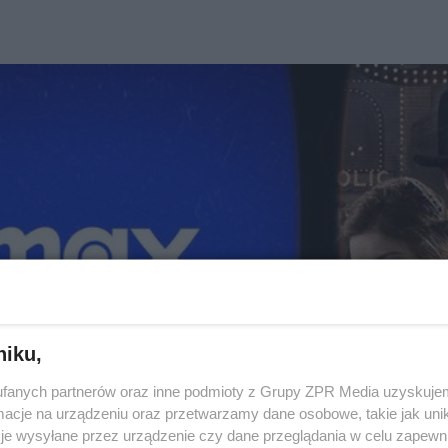
niku,
fanych partnerów oraz inne podmioty z Grupy ZPR Media uzyskujem
cje na urządzeniu oraz przetwarzamy dane osobowe, takie jak unika
je wysyłane przez urządzenie czy dane przeglądania w celu zapewn