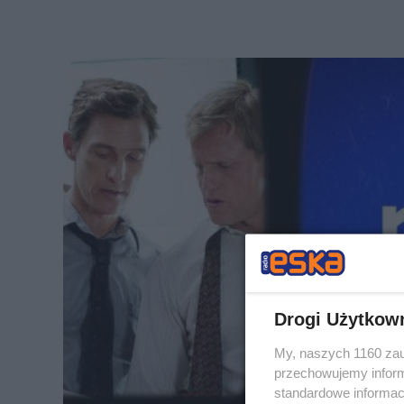
Drogi Użytkow
My, naszych 1160 zau
przechowujemy informa
standardowe informac