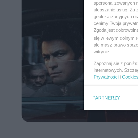
spersonalizowanych re
ulepszanie usług. Za
geolokalizacyjnych or
cenimy Twoją prywatno
Zgoda jest dobrowoln
się w lewym dolnym r
ale masz prawo sprzec
witrynie.
Zapoznaj się z poniż
internetowych. Szcze
Prywatności
i
Cookie
PARTNERZY