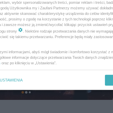
klam, wybór spersonalizowanych treści, pomiar reklam i treści, bad
 zgodą Użytkownika my i Zaufani Partnerzy możemy używać dokład
az aktywnie skanować charakterystykę urządzenia do celów identyfi
ść, prosimy o zgodę na korzystanie z tych technologii poprzez klikn
a i zawsze możesz ją zmienić/wycofać klikając przycisk ustawień pr
ogu strony
. Niektóre rodzaje przetwarzania danych nie wymagaj
iwić się takiemu przetwarzaniu. Preferencje będą miały zastosowanie
szymi informacjami, abyś mógł świadomie i komfortowo korzystać z
gółowe informacje dotyczące przetwarzania Twoich danych znajdzi
s
oraz po kliknięciu w „Ustawienia”.
USTAWIENIA