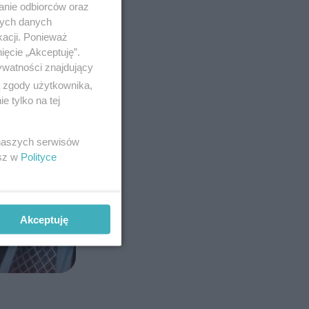
anie odbiorców oraz
nych danych
kacji. Ponieważ
ięcie „Akceptuję”.
ywatności znajdujący
ą zgody użytkownika,
 tylko na tej
 naszych serwisów
esz w
Polityce
Akceptuję