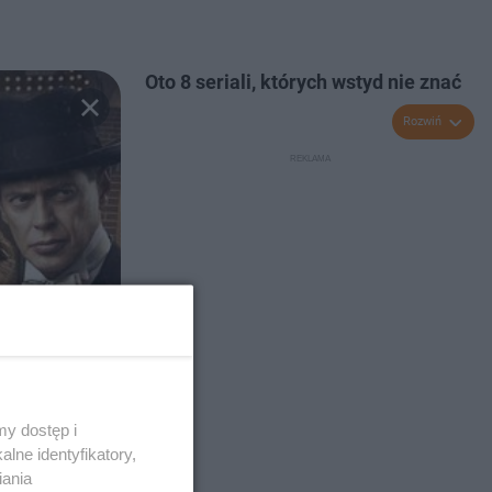
Oto 8 seriali, których wstyd nie znać
Rozwiń
y dostęp i
lne identyfikatory,
iania