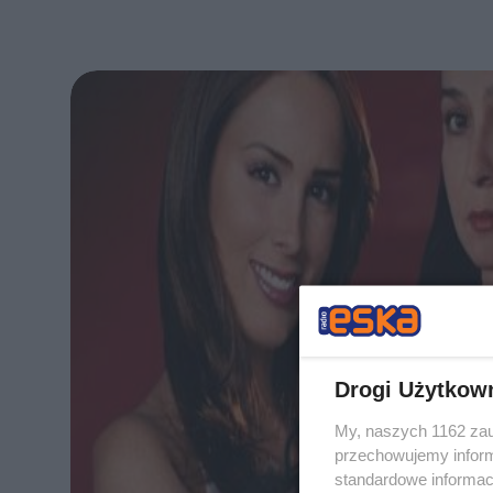
Drogi Użytkow
My, naszych 1162 zau
przechowujemy informa
standardowe informac