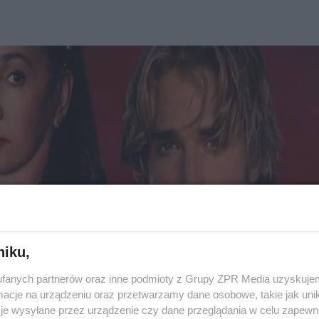
niku,
fanych partnerów oraz inne podmioty z Grupy ZPR Media uzyskujem
cje na urządzeniu oraz przetwarzamy dane osobowe, takie jak unika
je wysyłane przez urządzenie czy dane przeglądania w celu zapewn