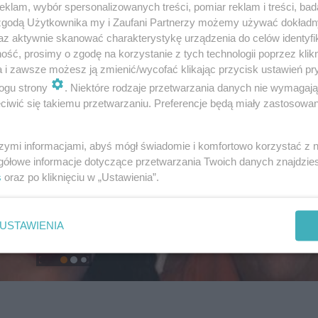
klam, wybór spersonalizowanych treści, pomiar reklam i treści, bad
 zgodą Użytkownika my i Zaufani Partnerzy możemy używać dokład
az aktywnie skanować charakterystykę urządzenia do celów identyfi
ść, prosimy o zgodę na korzystanie z tych technologii poprzez klikn
a i zawsze możesz ją zmienić/wycofać klikając przycisk ustawień pr
ogu strony
. Niektóre rodzaje przetwarzania danych nie wymagaj
iwić się takiemu przetwarzaniu. Preferencje będą miały zastosowanie
szymi informacjami, abyś mógł świadomie i komfortowo korzystać z
gółowe informacje dotyczące przetwarzania Twoich danych znajdzi
s
oraz po kliknięciu w „Ustawienia”.
USTAWIENIA