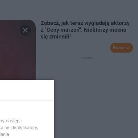
Zobacz, jak teraz wyglądają aktorzy
z "Ceny marzeń". Niektórzy mocno
się zmienili!
Rozwiń
y dostęp i
lne identyfikatory,
iania