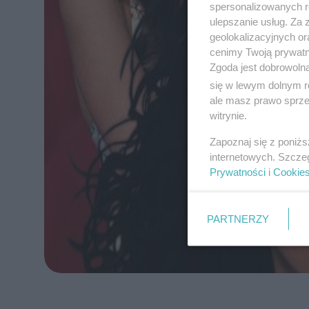
spersonalizowanych re
ulepszanie usług. Za
geolokalizacyjnych or
cenimy Twoją prywatno
Zgoda jest dobrowoln
się w lewym dolnym r
ale masz prawo sprzec
witrynie.
Zapoznaj się z poniż
internetowych. Szcze
Prywatności
i
Cookie
PARTNERZY