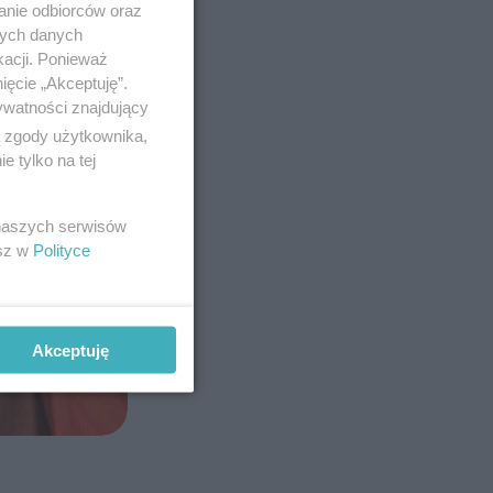
anie odbiorców oraz
nych danych
kacji. Ponieważ
ięcie „Akceptuję”.
ywatności znajdujący
ą zgody użytkownika,
 tylko na tej
 naszych serwisów
esz w
Polityce
Akceptuję