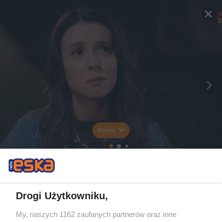
Rozwiń
Drogi Użytkowniku,
My, naszych 1162 zaufanych partnerów oraz inne