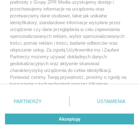
podmioty z Grupy ZPR Media uzyskujemy dostęp i
przechowujemy informacje na urządzeniu oraz
przetwarzamy dane osobowe, takie jak unikalne
identyfikatory, standardowe informacje wysyłane przez
urządzenie czy dane przeglądania w celu zapewniania
spersonalizowanych reklam, wybór spersonalizowanych
treści, pomiar reklam i treści, badanie odbiorców oraz
ulepszanie usług. Za zgodą Użytkownika my i Zaufani
Partnerzy możemy używać dokładnych danych
geolokalizacyjnych oraz aktywnie skanować
charakterystykę urządzenia do celów identyfikacji.
Ponieważ cenimy Twoją prywatność, prosimy o zgodę na
korzystanie z tych technologii poprzez kliknięcie
„Akceptuję”. Zgoda jest dobrowolna i zawsze możesz ją
zmienić/wycofać klikając przycisk ustawień prywatności
PARTNERZY
USTAWIENIA
znajdujący się w lewym dolnym rogu strony
. Niektóre
rodzaje przetwarzania danych nie wymagają zgody
Akceptuję
użytkownika, ale masz prawo sprzeciwić się takiemu
przetwarzaniu. Preferencje będą miały zastosowanie tylko
na tej witrynie.