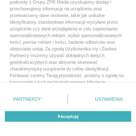
podmioty z Grupy ZPR Media uzyskujemy dostęp i
przechowujemy informacje na urządzeniu oraz
przetwarzamy dane osobowe, takie jak unikalne
identyfikatory, standardowe informacje wysyłane przez
urządzenie czy dane przeglądania w celu zapewniania
spersonalizowanych reklam, wybór spersonalizowanych
treści, pomiar reklam i treści, badanie odbiorców oraz
ulepszanie usług. Za zgodą Użytkownika my i Zaufani
Partnerzy możemy używać dokładnych danych
geolokalizacyjnych oraz aktywnie skanować
charakterystykę urządzenia do celów identyfikacji.
Ponieważ cenimy Twoją prywatność, prosimy o zgodę na
korzystanie z tych technologii poprzez kliknięcie
„Akceptuję”. Zgoda jest dobrowolna i zawsze możesz ją
zmienić/wycofać klikając przycisk ustawień prywatności
PARTNERZY
USTAWIENIA
znajdujący się w lewym dolnym rogu strony
. Niektóre
rodzaje przetwarzania danych nie wymagają zgody
Akceptuję
użytkownika, ale masz prawo sprzeciwić się takiemu
przetwarzaniu. Preferencje będą miały zastosowanie tylko
na tej witrynie.