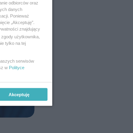
anie odbiorców oraz
nych danych
kacji. Ponieważ
ięcie „Akceptuję”.
ywatności znajdujący
ą zgody użytkownika,
 tylko na tej
 naszych serwisów
esz w
Polityce
Akceptuję