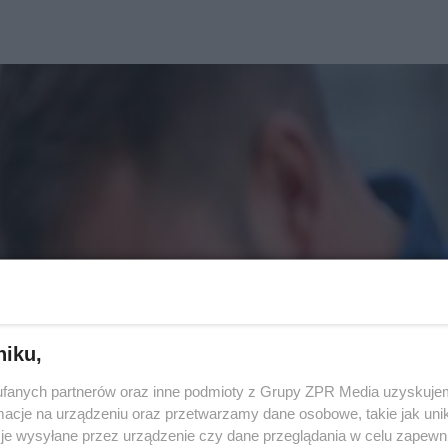
niku,
fanych partnerów oraz inne podmioty z Grupy ZPR Media uzyskujem
cje na urządzeniu oraz przetwarzamy dane osobowe, takie jak unika
je wysyłane przez urządzenie czy dane przeglądania w celu zapewn