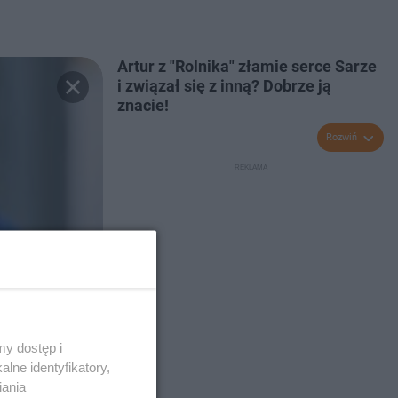
Artur z "Rolnika" złamie serce Sarze
i związał się z inną? Dobrze ją
znacie!
Rozwiń
y dostęp i
lne identyfikatory,
iania