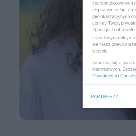
spersonalizowanych re
ulepszanie usług. Za
geolokalizacyjnych or
cenimy Twoją prywatno
Zgoda jest dobrowoln
się w lewym dolnym r
ale masz prawo sprzec
witrynie.
Zapoznaj się z poniż
internetowych. Szcze
Prywatności
i
Cookie
PARTNERZY