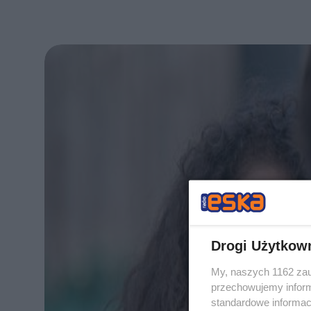
Drogi Użytkow
My, naszych 1162 zau
przechowujemy informa
standardowe informac