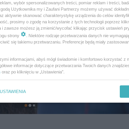
klam, wybór spersonalizowanych treści, pomiar reklam i treści, bad
 zgodą Użytkownika my i Zaufani Partnerzy możemy używać dokład
az aktywnie skanować charakterystykę urządzenia do celów identyfi
ść, prosimy o zgodę na korzystanie z tych technologii poprzez klikn
a i zawsze możesz ją zmienić/wycofać klikając przycisk ustawień pr
ogu strony
. Niektóre rodzaje przetwarzania danych nie wymagaj
iwić się takiemu przetwarzaniu. Preferencje będą miały zastosowanie
szymi informacjami, abyś mógł świadomie i komfortowo korzystać z
gółowe informacje dotyczące przetwarzania Twoich danych znajdzi
s
oraz po kliknięciu w „Ustawienia”.
USTAWIENIA