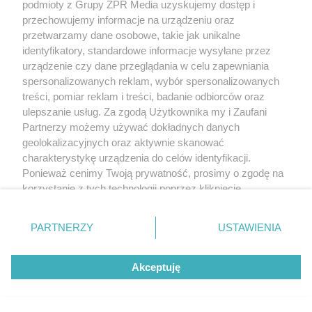
podmioty z Grupy ZPR Media uzyskujemy dostęp i
przechowujemy informacje na urządzeniu oraz
przetwarzamy dane osobowe, takie jak unikalne
identyfikatory, standardowe informacje wysyłane przez
urządzenie czy dane przeglądania w celu zapewniania
spersonalizowanych reklam, wybór spersonalizowanych
treści, pomiar reklam i treści, badanie odbiorców oraz
ulepszanie usług. Za zgodą Użytkownika my i Zaufani
Partnerzy możemy używać dokładnych danych
geolokalizacyjnych oraz aktywnie skanować
charakterystykę urządzenia do celów identyfikacji.
Ponieważ cenimy Twoją prywatność, prosimy o zgodę na
korzystanie z tych technologii poprzez kliknięcie
„Akceptuję”. Zgoda jest dobrowolna i zawsze możesz ją
zmienić/wycofać klikając przycisk ustawień prywatności
PARTNERZY
USTAWIENIA
znajdujący się w lewym dolnym rogu strony
. Niektóre
rodzaje przetwarzania danych nie wymagają zgody
Akceptuję
użytkownika, ale masz prawo sprzeciwić się takiemu
przetwarzaniu. Preferencje będą miały zastosowanie tylko
na tej witrynie.