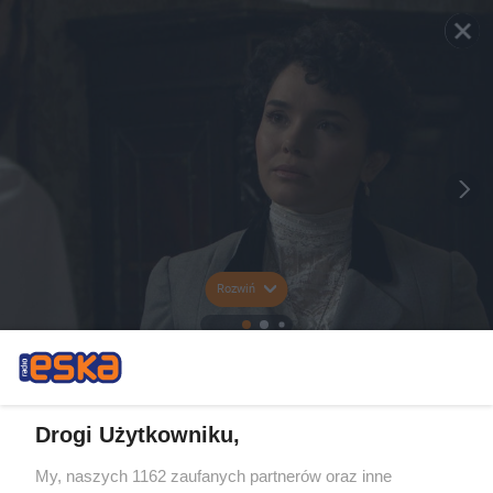
Rozwiń
Drogi Użytkowniku,
My, naszych 1162 zaufanych partnerów oraz inne