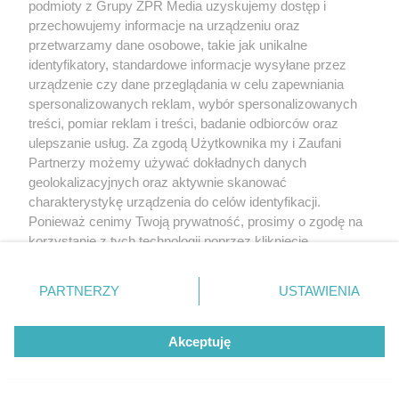
podmioty z Grupy ZPR Media uzyskujemy dostęp i
przechowujemy informacje na urządzeniu oraz
przetwarzamy dane osobowe, takie jak unikalne
identyfikatory, standardowe informacje wysyłane przez
urządzenie czy dane przeglądania w celu zapewniania
spersonalizowanych reklam, wybór spersonalizowanych
treści, pomiar reklam i treści, badanie odbiorców oraz
ulepszanie usług. Za zgodą Użytkownika my i Zaufani
Partnerzy możemy używać dokładnych danych
geolokalizacyjnych oraz aktywnie skanować
charakterystykę urządzenia do celów identyfikacji.
Ponieważ cenimy Twoją prywatność, prosimy o zgodę na
korzystanie z tych technologii poprzez kliknięcie
„Akceptuję”. Zgoda jest dobrowolna i zawsze możesz ją
zmienić/wycofać klikając przycisk ustawień prywatności
PARTNERZY
USTAWIENIA
znajdujący się w lewym dolnym rogu strony
. Niektóre
rodzaje przetwarzania danych nie wymagają zgody
Akceptuję
użytkownika, ale masz prawo sprzeciwić się takiemu
przetwarzaniu. Preferencje będą miały zastosowanie tylko
na tej witrynie.