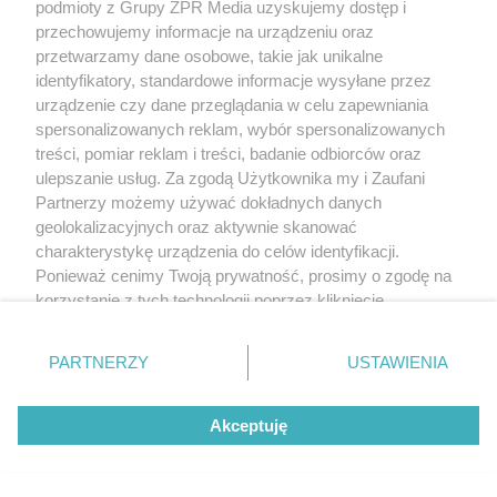
podmioty z Grupy ZPR Media uzyskujemy dostęp i
przechowujemy informacje na urządzeniu oraz
przetwarzamy dane osobowe, takie jak unikalne
identyfikatory, standardowe informacje wysyłane przez
urządzenie czy dane przeglądania w celu zapewniania
spersonalizowanych reklam, wybór spersonalizowanych
treści, pomiar reklam i treści, badanie odbiorców oraz
ulepszanie usług. Za zgodą Użytkownika my i Zaufani
Partnerzy możemy używać dokładnych danych
geolokalizacyjnych oraz aktywnie skanować
charakterystykę urządzenia do celów identyfikacji.
Ponieważ cenimy Twoją prywatność, prosimy o zgodę na
korzystanie z tych technologii poprzez kliknięcie
„Akceptuję”. Zgoda jest dobrowolna i zawsze możesz ją
zmienić/wycofać klikając przycisk ustawień prywatności
PARTNERZY
USTAWIENIA
znajdujący się w lewym dolnym rogu strony
. Niektóre
rodzaje przetwarzania danych nie wymagają zgody
Akceptuję
użytkownika, ale masz prawo sprzeciwić się takiemu
przetwarzaniu. Preferencje będą miały zastosowanie tylko
na tej witrynie.