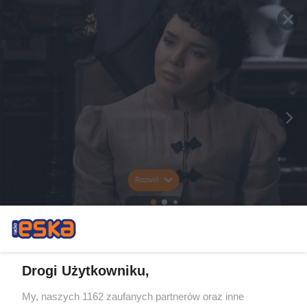
Rozwiń
Drogi Użytkowniku,
My, naszych 1162 zaufanych partnerów oraz inne